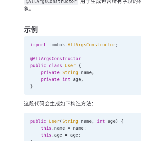
用于生成包含所有字段的
@AllArgsConstructor
象。
示例
import
lombok
.
AllArgsConstructor
;
@AllArgsConstructor
public
class
User
{
private
String
 name
;
private
int
 age
;
}
这段代码会生成如下构造方法：
public
User
(
String
 name
,
int
 age
)
{
this
.
name 
=
 name
;
this
.
age 
=
 age
;