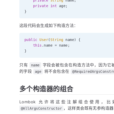
private
String
 name
;
private
int
 age
;
}
这段代码会生成如下构造方法：
public
User
(
String
 name
)
{
this
.
name 
=
 name
;
}
只有
字段会被包含在构造方法中，因为它
name
的字段
将不会包含在
age
@RequiredArgsConstr
多个构造器的组合
Lombok 允许将这些注解组合使用，
，这样类会既有无参构造器
@AllArgsConstructor