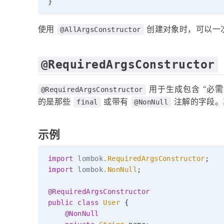
}
使用
创建对象时，可以一
@AllArgsConstructor
@RequiredArgsConstructor
用于生成包含 “必需
@RequiredArgsConstructor
的是那些
或带有
注解的字段。
final
@NonNull
示例
import
lombok
.
RequiredArgsConstructor
;
import
lombok
.
NonNull
;
@RequiredArgsConstructor
public
class
User
{
@NonNull