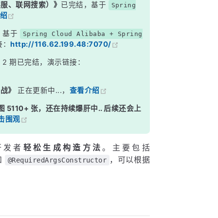
能客服、联网搜索）》
已完结，基于
Spring
绍
，基于
Spring Cloud Alibaba + Spring
接：
http://116.62.199.48:7070/
》
2 期已完结，演示链接：
实战》
正在更新中...，
查看介绍
图 5110+ 张，还在持续爆肝中.. 后续还会上
击围观
开发者
轻松生成构造方法
。主要包括
和
，可以根据
@RequiredArgsConstructor