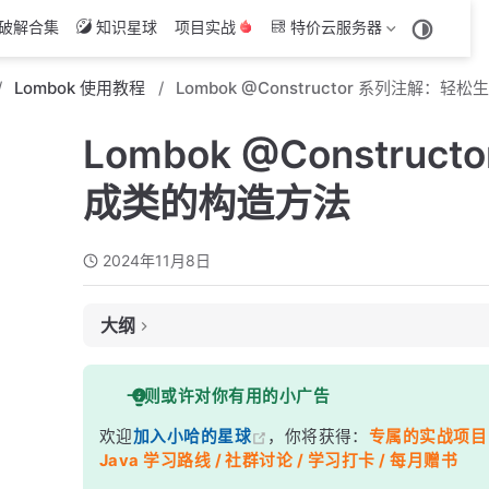
破解合集
知识星球
项目实战
特价云服务器
Lombok 使用教程
Lombok @Constructor 系列注解：
Lombok @Constru
成类的构造方法
2024年11月8日
大纲
@NoArgsConstructor
一则或许对你有用的小广告
示例
欢迎
加入小哈的星球
，你将获得：
专属的实战项目（4
强制初始化 final 字段
Java 学习路线 / 社群讨论 / 学习打卡 / 每月赠书
@AllArgsConstructor