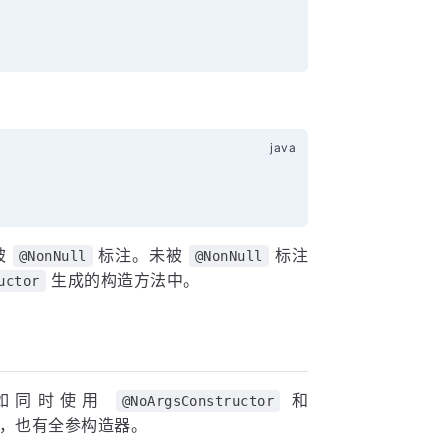
被
标注。未被
标注
@NonNull
@NonNull
生成的构造方法中。
uctor
比如同时使用
和
@NoArgsConstructor
，也有全参构造器。