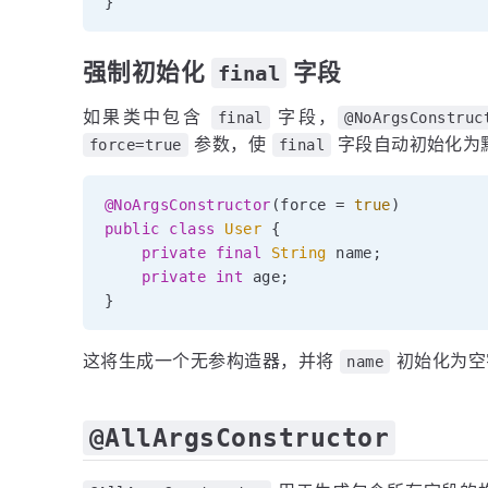
}
强制初始化
字段
final
如果类中包含
字段，
final
@NoArgsConstruc
参数，使
字段自动初始化为
force=true
final
@NoArgsConstructor
(
force 
=
true
)
public
class
User
{
private
final
String
 name
;
private
int
 age
;
}
这将生成一个无参构造器，并将
初始化为空
name
@AllArgsConstructor