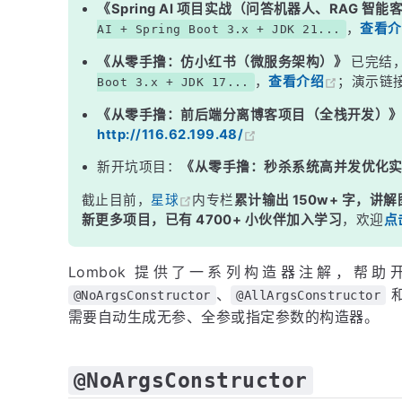
《Spring AI 项目实战（问答机器人、RAG 智
示例
，
查看介
AI + Spring Boot 3.x + JDK 21...
@RequiredArgsConstructor
《从零手撸：仿小红书（微服务架构）》
已完结
，
查看介绍
；演示链
Boot 3.x + JDK 17...
示例
《从零手撸：前后端分离博客项目（全栈开发）
多个构造器的组合
http://116.62.199.48/
小结
新开坑项目：
《从零手撸：秒杀系统高并发优化
截止目前，
星球
内专栏
累计输出 150w+ 字，讲解
新更多项目，已有 4700+ 小伙伴加入学习
，欢迎
点
Lombok 提供了一系列构造器注解，帮助
、
@NoArgsConstructor
@AllArgsConstructor
需要自动生成无参、全参或指定参数的构造器。
@NoArgsConstructor