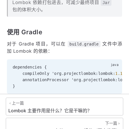
Lombok 依赖打包进去，可减少最终项目
Jar
包的体积大小。
使用 Gradle
对于 Gradle 项目，可以在
文件中添
build.gradle
加 Lombok 的依赖：
dependencies 
{
    compileOnly 'org
.
projectlombok
:
lombok
:
1.18
.
    annotationProcessor 'org
.
projectlombok
:
lomb
}
上一篇
Lombok 主要作用是什么？它是干嘛的？
下一篇