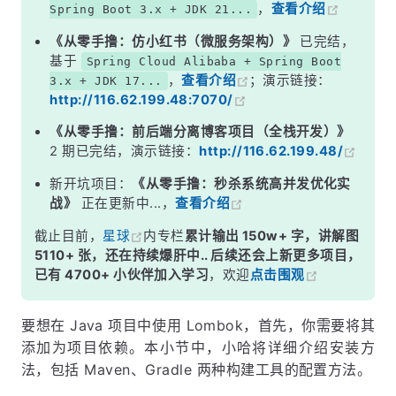
，
查看介绍
Spring Boot 3.x + JDK 21...
《从零手撸：仿小红书（微服务架构）》
已完结，
基于
Spring Cloud Alibaba + Spring Boot
，
查看介绍
；演示链接：
3.x + JDK 17...
http://116.62.199.48:7070/
《从零手撸：前后端分离博客项目（全栈开发）》
2 期已完结，演示链接：
http://116.62.199.48/
新开坑项目：
《从零手撸：秒杀系统高并发优化实
战》
正在更新中...，
查看介绍
截止目前，
星球
内专栏
累计输出 150w+ 字，讲解图
5110+ 张，还在持续爆肝中.. 后续还会上新更多项目，
已有 4700+ 小伙伴加入学习
，欢迎
点击围观
要想在 Java 项目中使用 Lombok，首先，你需要将其
添加为项目依赖。本小节中，小哈将详细介绍安装方
法，包括 Maven、Gradle 两种构建工具的配置方法。