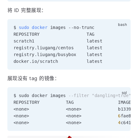
将 ID 完整展现：
$ 
sudo
docker
 images --no-trunc

REPOSITORY                  TAG                
scratch1                    latest             
registry.liugang/centos     latest             
registry.liugang/busybox    latest             
docker.io/scratch           latest             
展现没有 tag 的镜像：
$ sudo docker images 
--filter "dangling=true"
<
none
>
<
none
>
              b133995
<
none
>
<
none
>
6
fae832
<
none
>
<
none
>
4
c64123