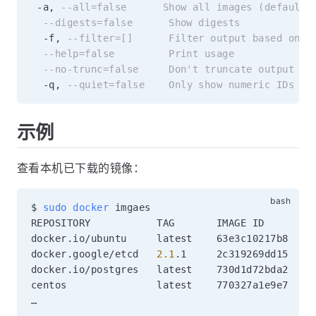
-
a
,
--all=false      Show all images (default 
--digests=false      Show digests
-
f
,
--filter=[]      Filter output based on c
--help=false         Print usage
--no-trunc=false     Don't truncate output
-
q
,
--quiet=false    Only show numeric IDs
示例
查看本机已下载的镜像：
$ 
sudo
docker
 imgaes

REPOSITORY           TAG       IMAGE ID        C
docker.io/ubuntu     latest    63e3c10217b8    
docker.google/etcd   
2.1
.1     2c319269dd15    
docker.io/postgres   latest    730d1d72bda2    
centos               latest    770327a1e9e7    