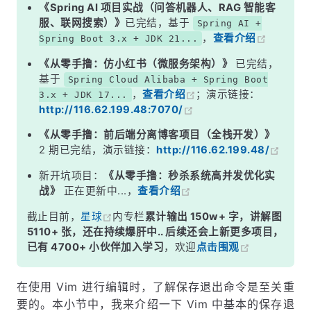
《Spring AI 项目实战（问答机器人、RAG 智能客
服、联网搜索）》
已完结，基于
Spring AI +
，
查看介绍
Spring Boot 3.x + JDK 21...
《从零手撸：仿小红书（微服务架构）》
已完结，
基于
Spring Cloud Alibaba + Spring Boot
，
查看介绍
；演示链接：
3.x + JDK 17...
http://116.62.199.48:7070/
《从零手撸：前后端分离博客项目（全栈开发）》
2 期已完结，演示链接：
http://116.62.199.48/
新开坑项目：
《从零手撸：秒杀系统高并发优化实
战》
正在更新中...，
查看介绍
截止目前，
星球
内专栏
累计输出 150w+ 字，讲解图
5110+ 张，还在持续爆肝中.. 后续还会上新更多项目，
已有 4700+ 小伙伴加入学习
，欢迎
点击围观
在使用 Vim 进行编辑时，了解保存退出命令是至关重
要的。本小节中，我来介绍一下 Vim 中基本的保存退