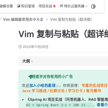
破解合集
知识星球
项目实战
特价云服务器
Vim 编辑器常用命令大全
Vim 复制与粘贴（超详细）
Vim 复制与粘贴（超详
2023年11月29日
大纲
复制操作：
一则或许对你有用的小广告
1. 使用 y 命令进行复制：
欢迎
加入小哈的星球
，你将获得：
专属的实战项目（4
2. 使用可视模式进行复制：
Java 学习路线 / 社群讨论 / 学习打卡 / 每月赠书
粘贴操作：
《Spring AI 项目实战（问答机器人、RAG 智
1. 使用 p 命令进行粘贴：
，
查看介
AI + Spring Boot 3.x + JDK 21...