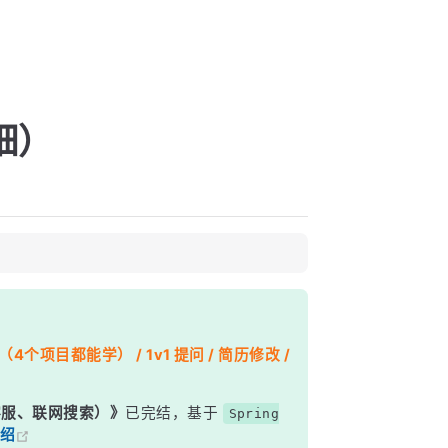
细）
个项目都能学） / 1v1 提问 / 简历修改 /
能客服、联网搜索）》
已完结，基于
Spring
绍