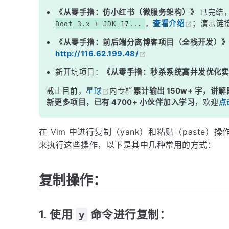
2. 使用 P 命令进行粘贴：
《从零手撸：仿小红书（微服务架构）》
已完结
，
查看介绍
；演示链
Boot 3.x + JDK 17...
3. 使用 &quot;a 寄存器进行复制和粘贴：
《从零手撸：前后端分离博客项目（全栈开发）
http://116.62.199.48/
新开坑项目：
《从零手撸：秒杀系统高并发优化
截止目前，
星球
内专栏
累计输出 150w+ 字，讲解
新更多项目，已有 4700+ 小伙伴加入学习
，欢迎
点
在 Vim 中进行复制（yank）和粘贴（paste
来执行这些操作，以下是其中几种常用的方式：
复制操作：
1. 使用
命令进行复制：
y