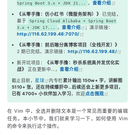
，
查看介绍
Spring Boot 3.x + JDK 21...
《从零手撸：仿小红书（微服务架构）》
已完结，
基于
Spring Cloud Alibaba + Spring Boot
，
查看介绍
；演示链接：
3.x + JDK 17...
http://116.62.199.48:7070/
《从零手撸：前后端分离博客项目（全栈开发）》
2 期已完结，演示链接：
http://116.62.199.48/
新开坑项目：
《从零手撸：秒杀系统高并发优化实
战》
正在更新中...，
查看介绍
截止目前，
星球
内专栏
累计输出 150w+ 字，讲解图
5110+ 张，还在持续爆肝中.. 后续还会上新更多项目，
已有 4700+ 小伙伴加入学习
，欢迎
点击围观
在 Vim 中，全选并删除文本是一个常见而重要的编辑
任务。本小节中，我们就来学习一下，如何使用 Vim
的命令来执行这个操作。