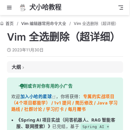
犬小哈教程
首页
Vim 编辑器常用命令大全
Vim 全选删除（超详细）
Vim 全选删除（超详细）
2023年11月30日
大纲
1. 进入普通模式
一则或许对你有用的小广告
2. 使用 ggVG 选择整个文件内容
欢迎
加入小哈的星球
，你将获得：
专属的实战项目
3. 按下 d 删除选中的内容
（4个项目都能学） / 1v1 提问 / 简历修改 / Java 学习
总结
路线 / 社群讨论 / 学习打卡 / 每月赠书
《Spring AI 项目实战（问答机器人、RAG 智能客
服、联网搜索）》
已完结，基于
Spring AI +