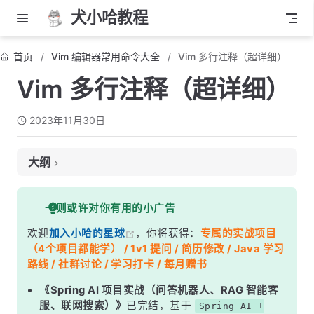
犬小哈教程
首页
Vim 编辑器常用命令大全
Vim 多行注释（超详细）
Vim 多行注释（超详细）
2023年11月30日
大纲
1. 行首添加注释符号
一则或许对你有用的小广告
单行注释
欢迎
加入小哈的星球
，你将获得：
专属的实战项目
多行注释
（4个项目都能学） / 1v1 提问 / 简历修改 / Java 学习
2. 使用 :comment 插件
路线 / 社群讨论 / 学习打卡 / 每月赠书
《Spring AI 项目实战（问答机器人、RAG 智能客
服、联网搜索）》
已完结，基于
Spring AI +