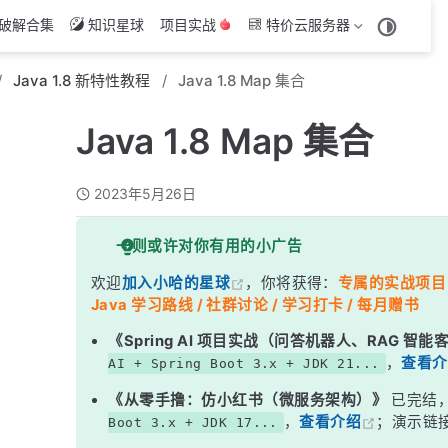
破解合集
知识星球
项目实战
特价云服务器
Java 1.8 新特性教程
Java 1.8 Map 集合
Java 1.8 Map 集合
2023年5月26日
一则或许对你有用的小广告
欢迎
加入小哈的星球
，你将获得：
专属的实战项目（4
Java 学习路线 / 社群讨论 / 学习打卡 / 每月赠书
《Spring AI 项目实战（问答机器人、RAG 智
，
查看介
AI + Spring Boot 3.x + JDK 21...
《从零手撸：仿小红书（微服务架构）》
已完结
，
查看介绍
；演示链
Boot 3.x + JDK 17...