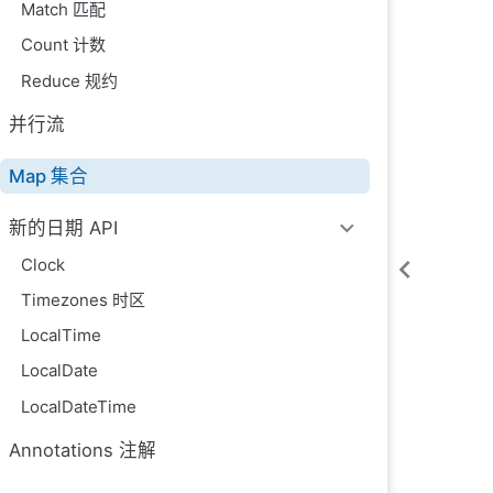
Match 匹配
Count 计数
Reduce 规约
并行流
Map 集合
新的日期 API
Clock
Timezones 时区
LocalTime
LocalDate
LocalDateTime
Annotations 注解