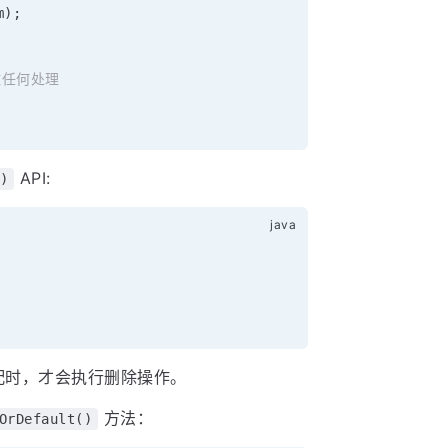
m
)
;
做任何处理
API:
)
配时，才会执行删除操作。
方法：
OrDefault()