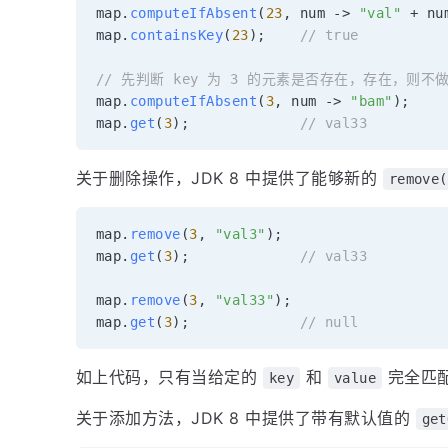
map
.
computeIfAbsent
(
23
,
 num 
->
"val"
+
 nu
map
.
containsKey
(
23
)
;
// true
// 先判断 key 为 3 的元素是否存在，存在，则不
map
.
computeIfAbsent
(
3
,
 num 
->
"bam"
)
;
map
.
get
(
3
)
;
// val33
关于删除操作，JDK 8 中提供了能够新的
remove(
map
.
remove
(
3
,
"val3"
)
;
map
.
get
(
3
)
;
// val33
map
.
remove
(
3
,
"val33"
)
;
map
.
get
(
3
)
;
// null
如上代码，只有当给定的
和
完全匹
key
value
关于添加方法，JDK 8 中提供了带有默认值的
get