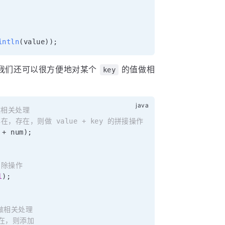
intln
(
value
)
)
;
我们还可以很方便地对某个
的值做相
key
会做相关处理
在，存在，则做 value + key 的拼接操作
 
+
 num
)
;
删除操作
l
)
;
才会做相关处理
存在，则添加