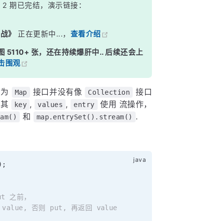
》
2 期已完结，演示链接：
实战》
正在更新中...，
查看介绍
图 5110+ 张，还在持续爆肝中.. 后续还会上
击围观
因为
接口并没有像
接口
Map
Collection
对其
,
,
使用 流操作，
key
values
entry
和
.
eam()
map.entrySet().stream()
)
;
ut 之前，
lue, 否则 put, 再返回 value