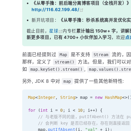
《从零手撸：前后端分离博客项目（全栈开发）
http://116.62.199.48/
新开坑项目：
《从零手撸：秒杀系统高并发优化
截止目前，
星球
内专栏
累计输出 150w+ 字，讲解
新更多项目，已有 4700+ 小伙伴加入学习
，欢迎
点
前面已经提到过
是不支持
流的，
Map
Stream
那样，定义了
方法。但是，我们可以
stream()
如
,
map.keySet().stream()
map.values().str
另外, JDK 8 中对
提供了一些其他新特性:
map
Map
<
Integer
,
String
>
 map 
=
new
HashMap
<
>
(
for
(
int
 i 
=
0
;
 i 
<
10
;
 i
++
)
{
// 与老版不同的是，putIfAbent() 方法在 p
// 会判断 key 是否已经存在，存在则直接返回 va
    map
.
putIfAbsent
(
i
,
"val"
+
 i
)
;