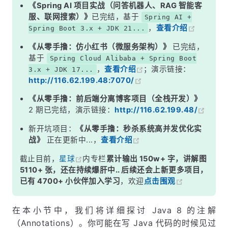
5. 可重复注解
《Spring AI 项目实战（问答机器人、RAG 智能客
服、联网搜索）》
已完结，基于
Spring AI +
6. 类型注解
，
查看介绍
Spring Boot 3.x + JDK 21...
7. 总结
《从零手撸：仿小红书（微服务架构）》
已完结，
基于
Spring Cloud Alibaba + Spring Boot
，
查看介绍
；演示链接：
3.x + JDK 17...
http://116.62.199.48:7070/
《从零手撸：前后端分离博客项目（全栈开发）》
2 期已完结，演示链接：
http://116.62.199.48/
新开坑项目：
《从零手撸：秒杀系统高并发优化实
战》
正在更新中...，
查看介绍
截止目前，
星球
内专栏
累计输出 150w+ 字，讲解图
5110+ 张，还在持续爆肝中.. 后续还会上新更多项目，
已有 4700+ 小伙伴加入学习
，欢迎
点击围观
在本小节中，我们将详细探讨 Java 8 的注解
（Annotations）。你可能在写 Java 代码的时候见过