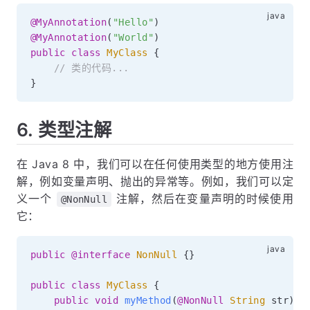
@MyAnnotation
(
"Hello"
)
@MyAnnotation
(
"World"
)
public
class
MyClass
{
// 类的代码...
}
6. 类型注解
在 Java 8 中，我们可以在任何使用类型的地方使用注
解，例如变量声明、抛出的异常等。例如，我们可以定
义一个
注解，然后在变量声明的时候使用
@NonNull
它：
public
@interface
NonNull
{
}
public
class
MyClass
{
public
void
myMethod
(
@NonNull
String
 str
)
{