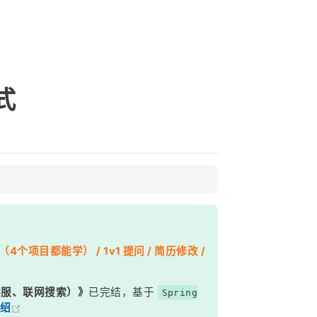
达式
个项目都能学） / 1v1 提问 / 简历修改 /
能客服、联网搜索）》
已完结，基于
Spring
绍