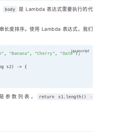
，
是 Lambda 表达式需要执行的代
body
度排序。使用 Lambda 表达式，我们
e"
,
"Banana"
,
"Cherry"
,
"Date"
)
;
ng s2
)
-
>
{
是参数列表，
return s1.length() -