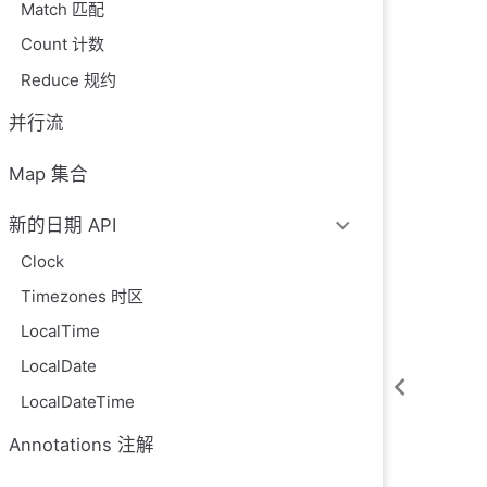
Match 匹配
Count 计数
Reduce 规约
并行流
Map 集合
新的日期 API
Clock
Timezones 时区
LocalTime
LocalDate
LocalDateTime
Annotations 注解