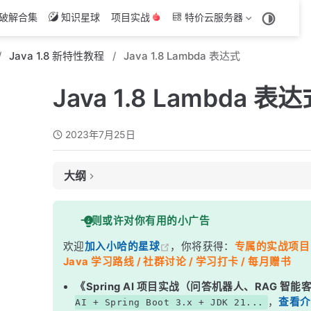
破解合集
知识星球
项目实战
特价云服务器
Java 1.8 新特性教程
Java 1.8 Lambda 表达式
Java 1.8 Lambda 表
2023年7月25日
大纲
一、Lambda表达式是什么？
一则或许对你有用的小广告
二、Lambda表达式的基础语法
欢迎
加入小哈的星球
，你将获得：
专属的实战项目（4
三、类型推断和简化
Java 学习路线 / 社群讨论 / 学习打卡 / 每月赠书
四、Lambda 表达式与函数式接口
《Spring AI 项目实战（问答机器人、RAG 智
五、方法引用
，
查看介
AI + Spring Boot 3.x + JDK 21...