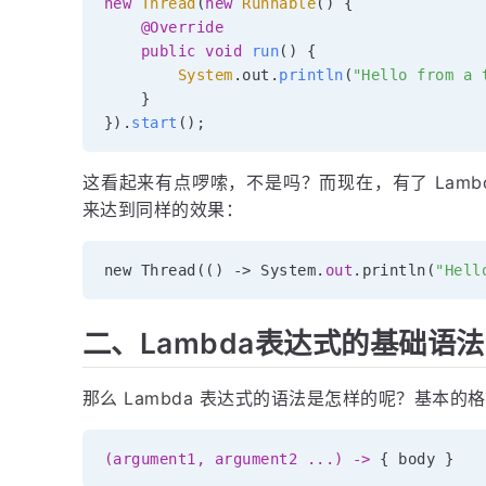
new
Thread
(
new
Runnable
(
)
{
@Override
public
void
run
(
)
{
System
.
out
.
println
(
"Hello from a 
}
}
)
.
start
(
)
;
这看起来有点啰嗦，不是吗？而现在，有了 Lamb
来达到同样的效果：
new Thread
(
(
)
-
>
 System
.
out
.
println
(
"Hell
二、Lambda表达式的基础语法
那么 Lambda 表达式的语法是怎样的呢？基本的
(argument1, argument2 ...) ->
{
 body 
}