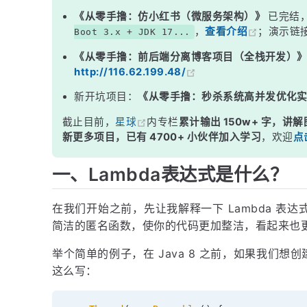
《从零手撸：仿小红书（微服务架构）》
已完结
，
查看介绍
；演示链
Boot 3.x + JDK 17...
《从零手撸：前后端分离博客项目（全栈开发）
http://116.62.199.48/
新开坑项目：
《从零手撸：秒杀系统高并发优化
截止目前，
星球
内专栏
累计输出 150w+ 字，讲解
新更多项目，已有 4700+ 小伙伴加入学习
，欢迎
点
一、Lambda表达式是什么？
在我们开始之前，先让我解释一下 Lambda 表达
简洁的匿名函数，使你的代码更加整洁，看起来也
举个简单的例子，在 Java 8 之前，如果我们
这么写：