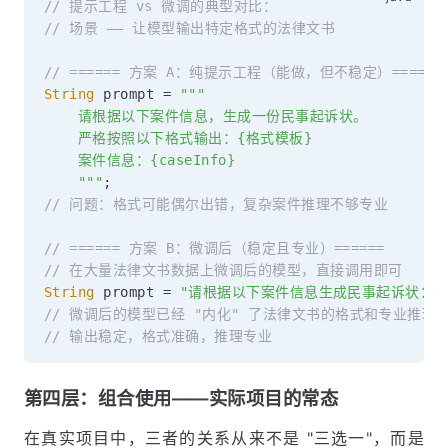
// 提示工程 vs 微调的典型对比：
// 场景 —— 让模型输出特定格式的法律文书
// ====== 方案 A：纯提示工程（能做，但不稳定）======
String
 prompt 
=
"""

    请根据以下案件信息，生成一份民事起诉状。

    严格按照以下格式输出：{格式模板}

    案件信息：{caseInfo}

    """
;
// 问题：格式可能偶尔出错，复杂案件推理不够专业
// ====== 方案 B：微调后（稳定且专业）======
// 在大量法律文书数据上微调后的模型，直接调用即可
String
 prompt 
=
"请根据以下案件信息生成民事起诉状：\n
// 微调后的模型已经 "内化" 了法律文书的格式和专业推理
// 输出稳定，格式准确，推理专业
第四层：组合使用——实际项目的常态
在真实项目中，三者的关系从来不是 "三选一"，而是