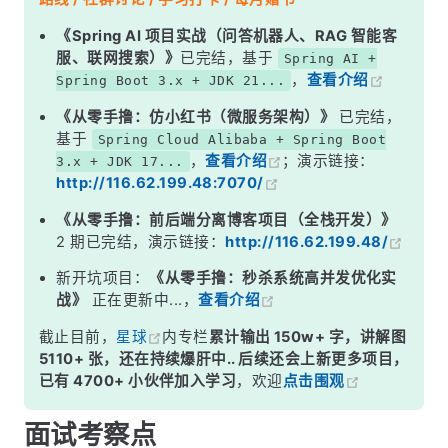
二、决策框架：什么时候用哪个？
《Spring AI 项目实战（问答机器人、RAG 智能客
服、联网搜索）》
已完结，基于
Spring AI +
三、2025-2026 年的新趋势
，
查看介绍
Spring Boot 3.x + JDK 21...
四、常见误区
《从零手撸：仿小红书（微服务架构）》
已完结，
面试高频追问
基于
Spring Cloud Alibaba + Spring Boot
，
查看介绍
；演示链接：
3.x + JDK 17...
常见面试变体
http://116.62.199.48:7070/
记忆口诀
《从零手撸：前后端分离博客项目（全栈开发）》
总结
2 期已完结，演示链接：
http://116.62.199.48/
新开坑项目：
《从零手撸：秒杀系统高并发优化实
战》
正在更新中...，
查看介绍
截止目前，
星球
内专栏
累计输出 150w+ 字，讲解图
5110+ 张，还在持续爆肝中.. 后续还会上新更多项目，
已有 4700+ 小伙伴加入学习
，欢迎
点击围观
面试考察点