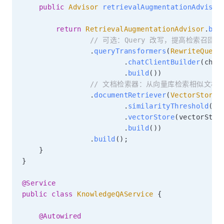
public
Advisor
retrievalAugmentationAdvisor
return
RetrievalAugmentationAdvisor
.
bui
// 可选：Query 改写，提高检索召回率
.
queryTransformers
(
RewriteQuery
.
chatClientBuilder
(
chat
.
build
(
)
)
// 文档检索器：从向量库检索相似文档
.
documentRetriever
(
VectorStoreD
.
similarityThreshold
(
0.
.
vectorStore
(
vectorStor
.
build
(
)
)
.
build
(
)
;
}
}
@Service
public
class
KnowledgeQAService
{
@Autowired