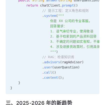
public
String
answer
(
String
 userQuestion
)
{
return
 chatClient
.
prompt
(
)
// 提示工程：定义角色和规则
.
system
(
"""

                    你是 XX 公司的专业客服。

                    回答要求：

                    1. 语气亲切专业，使用敬语

                    2. 基于检索到的产品资料回答

                    3. 不确定的问题如实告知，不编造

                    4. 涉及退换货政策时，引用具体条款
                    """
)
// RAG：检索知识库
.
advisors
(
ragAdvisor
)
.
user
(
userQuestion
)
.
call
(
)
.
content
(
)
;
}
}
三、2025-2026 年的新趋势