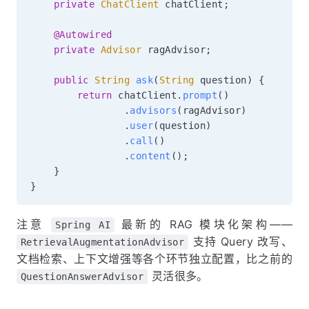
private
ChatClient
 chatClient
;
@Autowired
private
Advisor
 ragAdvisor
;
public
String
ask
(
String
 question
)
{
return
 chatClient
.
prompt
(
)
.
advisors
(
ragAdvisor
)
.
user
(
question
)
.
call
(
)
.
content
(
)
;
}
}
注意
最新的 RAG 模块化架构——
Spring AI
支持 Query 改写、
RetrievalAugmentationAdvisor
文档检索、上下文增强等各个环节独立配置，比之前的
灵活很多。
QuestionAnswerAdvisor