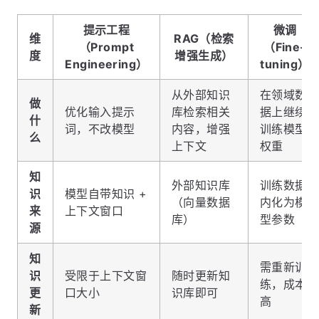
提示工程
微调
维
RAG（检索
（Prompt
（Fine-
度
增强生成）
Engineering）
tuning）
从外部知识
在领域数
做
优化输入提示
库检索相关
据上继续
什
词，不改模型
内容，增强
训练模型
么
上下文
权重
知
外部知识库
训练数据
识
模型自带知识 +
（向量数据
内化为模
来
上下文窗口
库）
型参数
源
知
需重新训
识
受限于上下文窗
随时更新知
练，成本
更
口大小
识库即可
高
新