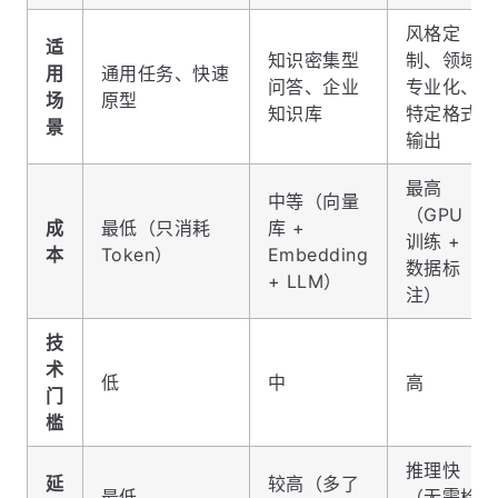
风格定
适
知识密集型
制、领域
用
通用任务、快速
问答、企业
专业化、
场
原型
知识库
特定格式
景
输出
最高
中等（向量
（GPU
成
最低（只消耗
库 +
训练 +
本
Token）
Embedding
数据标
+ LLM）
注）
技
术
低
中
高
门
槛
推理快
延
较高（多了
最低
（无需检