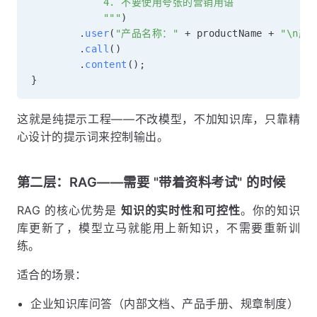
            4. 不要使用夸张的营销用语

            """
)
.
user
(
"产品名称："
+
 productName 
+
"\n产
.
call
(
)
.
content
(
)
;
}
这就是纯提示工程——不改模型，不加知识库，只靠精
心设计的提示词来控制输出。
第二层：RAG——需要 "带着资料考试" 的时候
RAG 的核心优势是
知识的实时性和可控性
。你的知识
库更新了，模型立马就能用上新知识，不需要重新训
练。
适合的场景：
企业知识库问答（内部文档、产品手册、规章制度）