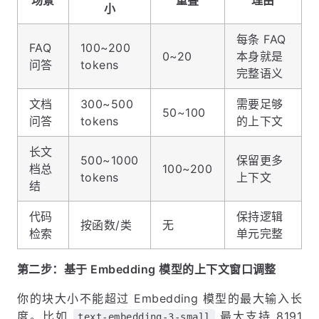
小
每条 FAQ
FAQ
100~200
0~20
本身就是
问答
tokens
完整语义
文档
300~500
需要足够
50~100
问答
tokens
的上下文
长文
500~1000
保留更多
档总
100~200
tokens
上下文
结
代码
保持逻辑
按函数/类
无
检索
单元完整
第二步：基于 Embedding 模型的上下文窗口调整
你的块大小不能超过 Embedding 模型的最大输入长
度。比如
最大支持 8191
text-embedding-3-small