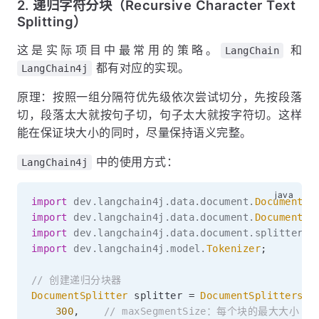
2. 递归字符分块（Recursive Character Text
Splitting）
这是实际项目中最常用的策略。
和
LangChain
都有对应的实现。
LangChain4j
原理：按照一组分隔符优先级依次尝试切分，先按段落
切，段落太大就按句子切，句子太大就按字符切。这样
能在保证块大小的同时，尽量保持语义完整。
中的使用方式：
LangChain4j
import
dev
.
langchain4j
.
data
.
document
.
Document
;
import
dev
.
langchain4j
.
data
.
document
.
DocumentSp
import
dev
.
langchain4j
.
data
.
document
.
splitter
.
D
import
dev
.
langchain4j
.
model
.
Tokenizer
;
// 创建递归分块器
DocumentSplitter
 splitter 
=
DocumentSplitters
.
r
300
,
// maxSegmentSize：每个块的最大大小（