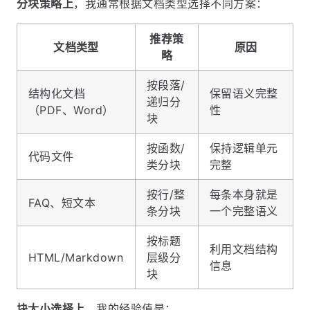
分块策略上
，我通常根据文档类型选择不同方案：
推荐策
文档类型
原因
略
按段落/
结构化文档
保留语义完整
递归分
（PDF、Word）
性
块
按函数/
保持逻辑单元
代码文件
类分块
完整
按行/整
每条本身就是
FAQ、短文本
条分块
一个完整语义
按标题
利用文档结构
HTML/Markdown
层级分
信息
块
块大小选择上
，我的经验值是：