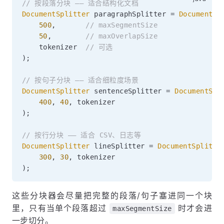
// 按段落分块 —— 适合结构化文档
DocumentSplitter
 paragraphSplitter 
=
DocumentSp
500
,
// maxSegmentSize
50
,
// maxOverlapSize
    tokenizer  
// 可选
)
;
// 按句子分块 —— 适合细粒度场景
DocumentSplitter
 sentenceSplitter 
=
DocumentSpl
400
,
40
,
)
;
// 按行分块 —— 适合 CSV、日志等
DocumentSplitter
 lineSplitter 
=
DocumentSplitte
300
,
30
,
)
;
这些分块器会尽量把完整的段落/句子塞进同一个块
里，只有当单个段落超过
时才会进
maxSegmentSize
一步切分。