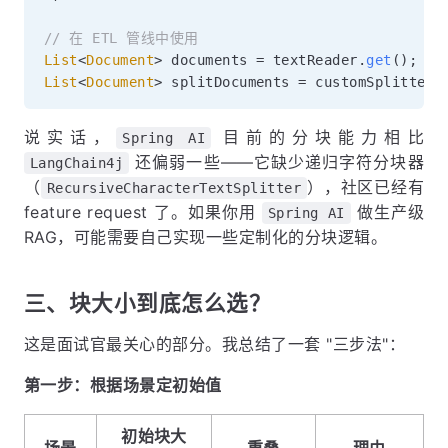
// 在 ETL 管线中使用
List
<
Document
>
 documents 
=
 textReader
.
get
(
)
;
List
<
Document
>
 splitDocuments 
=
 customSplitter
.
说实话，
目前的分块能力相比
Spring AI
还偏弱一些——它缺少递归字符分块器
LangChain4j
（
），社区已经有
RecursiveCharacterTextSplitter
feature request 了。如果你用
做生产级
Spring AI
RAG，可能需要自己实现一些定制化的分块逻辑。
三、块大小到底怎么选？
这是面试官最关心的部分。我总结了一套 "三步法"：
第一步：根据场景定初始值
初始块大
场景
重叠
理由