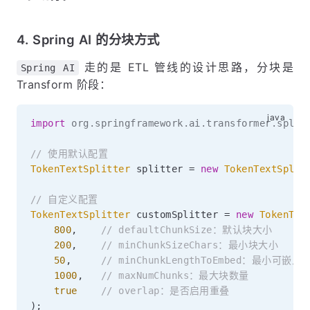
4. Spring AI 的分块方式
走的是 ETL 管线的设计思路，分块是
Spring AI
Transform 阶段：
import
org
.
springframework
.
ai
.
transformer
.
split
// 使用默认配置
TokenTextSplitter
 splitter 
=
new
TokenTextSplit
// 自定义配置
TokenTextSplitter
 customSplitter 
=
new
TokenTex
800
,
// defaultChunkSize：默认块大小
200
,
// minChunkSizeChars：最小块大小
50
,
// minChunkLengthToEmbed：最小可嵌入
1000
,
// maxNumChunks：最大块数量
true
// overlap：是否启用重叠
)
;