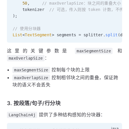
50
,
// maxOverlapSize：块之间的重叠大小
    tokenizer  
// 可选，传入则按 token 计数，不传
)
;
// 使用分块器
List
<
TextSegment
>
 segments 
=
 splitter
.
split
(
doc
这里的关键参数是
和
maxSegmentSize
：
maxOverlapSize
控制每个块的上限
maxSegmentSize
控制相邻块之间的重叠，保证跨
maxOverlapSize
块的语义不会丢失
3. 按段落/句子/行分块
提供了多种结构感知的分块器：
LangChain4j