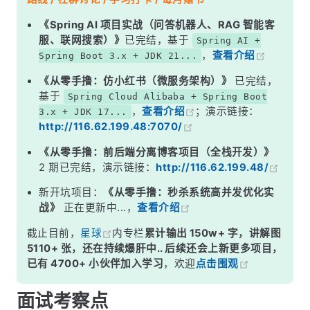
二、主流分块策略详解
《Spring AI 项目实战（问答机器人、RAG 智能客
服、联网搜索）》
已完结，基于
Spring AI +
三、块大小到底怎么选？
，
查看介绍
Spring Boot 3.x + JDK 21...
四、生产环境的进阶优化
《从零手撸：仿小红书（微服务架构）》
已完结，
面试高频追问
基于
Spring Cloud Alibaba + Spring Boot
，
查看介绍
；演示链接：
3.x + JDK 17...
常见面试变体
http://116.62.199.48:7070/
记忆口诀
《从零手撸：前后端分离博客项目（全栈开发）》
总结
2 期已完结，演示链接：
http://116.62.199.48/
新开坑项目：
《从零手撸：秒杀系统高并发优化实
战》
正在更新中...，
查看介绍
截止目前，
星球
内专栏
累计输出 150w+ 字，讲解图
5110+ 张，还在持续爆肝中.. 后续还会上新更多项目，
已有 4700+ 小伙伴加入学习
，欢迎
点击围观
面试考察点