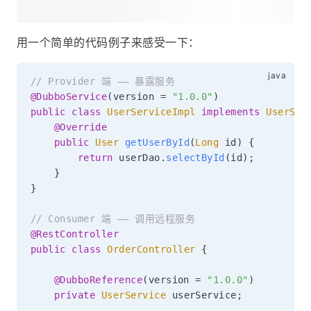
用一个简单的代码例子来感受一下：
// Provider 端 —— 暴露服务
@DubboService
(
version 
=
"1.0.0"
)
public
class
UserServiceImpl
implements
UserSer
@Override
public
User
getUserById
(
Long
 id
)
{
return
 userDao
.
selectById
(
id
)
;
}
}
// Consumer 端 —— 调用远程服务
@RestController
public
class
OrderController
{
@DubboReference
(
version 
=
"1.0.0"
)
private
UserService
 userService
;