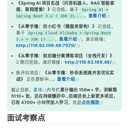
二、Dubbo 的分层架构
《Spring AI 项目实战（问答机器人、RAG 智能客
服、联网搜索）》
已完结，基于
Spring AI +
三、SPI 机制——Dubbo 灵活性的根基
，
查看介绍
Spring Boot 3.x + JDK 21...
四、服务调用全链路
《从零手撸：仿小红书（微服务架构）》
已完结，
面试高频追问
基于
Spring Cloud Alibaba + Spring Boot
，
查看介绍
；演示链接：
3.x + JDK 17...
常见面试变体
http://116.62.199.48:7070/
记忆口诀
《从零手撸：前后端分离博客项目（全栈开发）》
总结
2 期已完结，演示链接：
http://116.62.199.48/
新开坑项目：
《从零手撸：秒杀系统高并发优化实
战》
正在更新中...，
查看介绍
截止目前，
星球
内专栏
累计输出 150w+ 字，讲解图
5110+ 张，还在持续爆肝中.. 后续还会上新更多项目，
已有 4700+ 小伙伴加入学习
，欢迎
点击围观
面试考察点