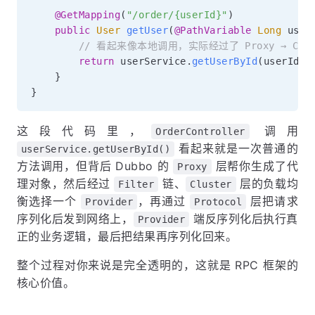
@GetMapping
(
"/order/{userId}"
)
public
User
getUser
(
@PathVariable
Long
 user
// 看起来像本地调用，实际经过了 Proxy → Cluste
return
 userService
.
getUserById
(
userId
)
;
}
}
这段代码里，
调用
OrderController
看起来就是一次普通的
userService.getUserById()
方法调用，但背后 Dubbo 的
层帮你生成了代
Proxy
理对象，然后经过
链、
层的负载均
Filter
Cluster
衡选择一个
，再通过
层把请求
Provider
Protocol
序列化后发到网络上，
端反序列化后执行真
Provider
正的业务逻辑，最后把结果再序列化回来。
整个过程对你来说是完全透明的，这就是 RPC 框架的
核心价值。