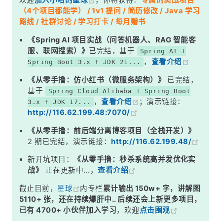
欢迎
加入小哈的星球
，你将获得：
专属的实战项目
深度解析
（4个项目都能学） / 1v1 提问 / 简历修改 / Java 学习
一、URL 解析
路线 / 社群讨论 / 学习打卡 / 每月赠书
二、DNS 解析
《Spring AI 项目实战（问答机器人、RAG 智能客
服、联网搜索）》
已完结，基于
Spring AI +
三、TCP 三次握手
，
查看介绍
Spring Boot 3.x + JDK 21...
四、TLS 握手（HTTPS）
《从零手撸：仿小红书（微服务架构）》
已完结，
五、发送 HTTP 请求 &amp; 接收响应
基于
Spring Cloud Alibaba + Spring Boot
，
查看介绍
；演示链接：
3.x + JDK 17...
六、浏览器渲染
http://116.62.199.48:7070/
面试高频追问
《从零手撸：前后端分离博客项目（全栈开发）》
常见面试变体
2 期已完结，演示链接：
http://116.62.199.48/
记忆口诀
新开坑项目：
《从零手撸：秒杀系统高并发优化实
战》
正在更新中...，
查看介绍
总结
截止目前，
星球
内专栏
累计输出 150w+ 字，讲解图
5110+ 张，还在持续爆肝中.. 后续还会上新更多项目，
已有 4700+ 小伙伴加入学习
，欢迎
点击围观