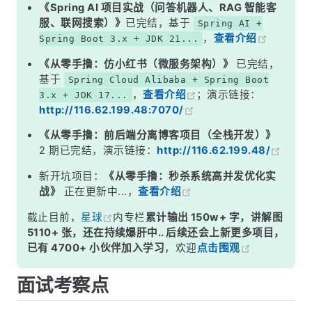
二、TCP 四次挥手详解
《Spring AI 项目实战（问答机器人、RAG 智能客
服、联网搜索）》
已完结，基于
Spring AI +
三、状态变迁总结
，
查看介绍
Spring Boot 3.x + JDK 21...
面试高频追问
《从零手撸：仿小红书（微服务架构）》
已完结，
常见面试变体
基于
Spring Cloud Alibaba + Spring Boot
，
查看介绍
；演示链接：
3.x + JDK 17...
记忆口诀
http://116.62.199.48:7070/
总结
《从零手撸：前后端分离博客项目（全栈开发）》
2 期已完结，演示链接：
http://116.62.199.48/
新开坑项目：
《从零手撸：秒杀系统高并发优化实
战》
正在更新中...，
查看介绍
截止目前，
星球
内专栏
累计输出 150w+ 字，讲解图
5110+ 张，还在持续爆肝中.. 后续还会上新更多项目，
已有 4700+ 小伙伴加入学习
，欢迎
点击围观
面试考察点