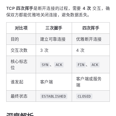
TCP 四次挥手
是断开连接的过程，需要
4 次
交互，确
保双方都能优雅地关闭连接，避免数据丢失。
对比项
三次握手
四次挥手
目的
建立可靠连接
优雅断开连接
交互次数
3 次
4 次
核心标志
、
、
SYN
ACK
FIN
ACK
位
客户端或服务
谁发起
客户端
端
最终状态
ESTABLISHED
CLOSED