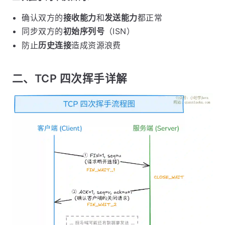
确认双方的
接收能力
和
发送能力
都正常
同步双方的
初始序列号
（ISN）
防止
历史连接
造成资源浪费
二、TCP 四次挥手详解