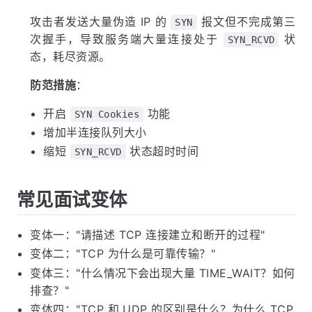
攻击者发送大量伪造 IP 的
报文但不完成第三
SYN
次握手，导致服务端大量连接处于
状
SYN_RCVD
态，耗尽资源。
防范措施
：
开启
功能
SYN Cookies
增加半连接队列大小
缩短
状态超时时间
SYN_RCVD
常见面试变体
变体一："请描述 TCP 连接建立和断开的过程"
变体二："TCP 为什么是可靠传输？"
变体三："什么情况下会出现大量 TIME_WAIT？如何
排查？"
变体四："TCP 和 UDP 的区别是什么？为什么 TCP