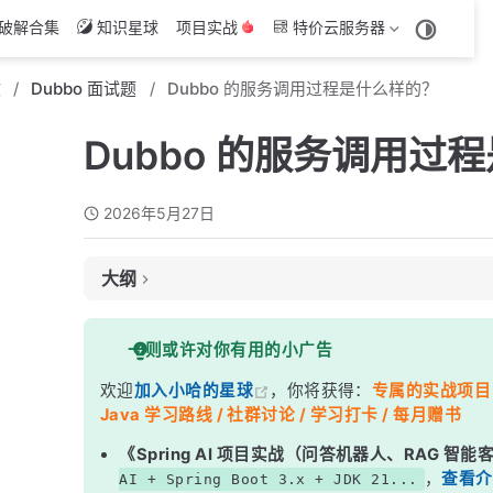
破解合集
知识星球
项目实战
特价云服务器
文
Dubbo 面试题
Dubbo 的服务调用过程是什么样的？
Dubbo 的服务调用过
2026年5月27日
大纲
面试考察点
一则或许对你有用的小广告
核心答案
欢迎
加入小哈的星球
，你将获得：
专属的实战项目（4
深度解析
Java 学习路线 / 社群讨论 / 学习打卡 / 每月赠书
一、完整调用链全景图
《Spring AI 项目实战（问答机器人、RAG 智
二、消费者端详解
，
查看介
AI + Spring Boot 3.x + JDK 21...