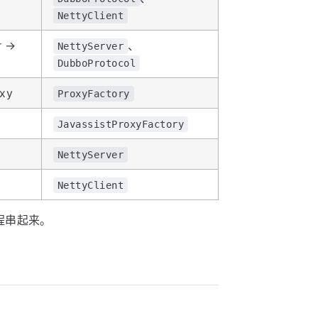
NettyClient
r →
、
NettyServer
DubboProtocol
oxy
ProxyFactory
JavassistProxyFactory
NettyServer
NettyClient
程串起来。