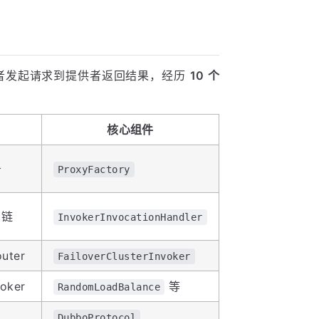
费者发起请求到提供者返回结果，经历
10 个
核心组件
务
ProxyFactory
r 链
InvokerInvocationHandler
uter
FailoverClusterInvoker
oker
等
RandomLoadBalance
、
DubboProtocol