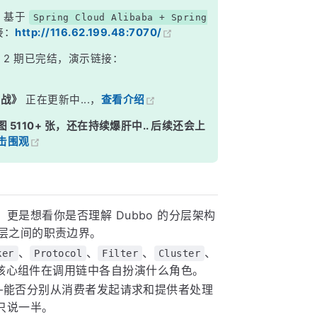
，基于
Spring Cloud Alibaba + Spring
接：
http://116.62.199.48:7070/
》
2 期已完结，演示链接：
实战》
正在更新中...，
查看介绍
图 5110+ 张，还在持续爆肝中.. 后续还会上
击围观
更是想看你是否理解 Dubbo 的分层架构
以及各层之间的职责边界。
、
、
、
、
ker
Protocol
Filter
Cluster
核心组件在调用链中各自扮演什么角色。
—能否分别从消费者发起请求和提供者处理
只说一半。