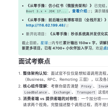
三、提供者端详解
《从零手撸：仿小红书（微服务架构）》
已完结
，
查看介绍
；演示链
Boot 3.x + JDK 17...
四、Dubbo 分层架构速览
《从零手撸：前后端分离博客项目（全栈开发）
面试高频追问
http://116.62.199.48/
常见面试变体
新开坑项目：
《从零手撸：秒杀系统高并发优化
记忆口诀
截止目前，
星球
内专栏
累计输出 150w+ 字，讲解
总结
新更多项目，已有 4700+ 小伙伴加入学习
，欢迎
点
面试考察点
整体架构认知
：面试官不仅仅是想知道调用流程，
（Business、RPC、Remoting 三层），
核心组件理解
：考察你是否清楚
、
Proxy
Invo
、
、
这些
LoadBalance
Exchange
Transport
消费者端 vs 提供者端的对称性
：一个加分项—
请求两个视角，完整描述整个调用过程，而不是