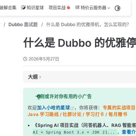
破解合集
知识星球
项目实战
特价云服务器
文
Dubbo 面试题
什么是 Dubbo 的优雅停机，怎么实现的？
什么是 Dubbo 的优
2026年5月27日
大纲
面试考察点
一则或许对你有用的小广告
核心答案
欢迎
加入小哈的星球
，你将获得：
专属的实战项目（4
深度解析
Java 学习路线 / 社群讨论 / 学习打卡 / 每月赠书
一、为什么需要优雅停机？
《Spring AI 项目实战（问答机器人、RAG 智
二、Dubbo 优雅停机的实现原理
，
查看介
AI + Spring Boot 3.x + JDK 21...