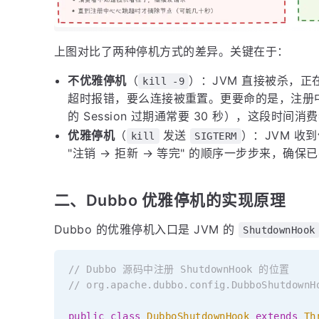
上图对比了两种停机方式的差异。关键在于：
不优雅停机
（
）：JVM 直接被杀，
kill -9
超时报错，要么连接被重置。更要命的是，注册中心
的 Session 过期通常要 30 秒），这段时
优雅停机
（
发送
）：JVM 收
kill
SIGTERM
"注销 → 拒新 → 等完" 的顺序一步步来，确
二、Dubbo 优雅停机的实现原理
Dubbo 的优雅停机入口是 JVM 的
ShutdownHook
// Dubbo 源码中注册 ShutdownHook 的位置
// org.apache.dubbo.config.DubboShutdownH
public
class
DubboShutdownHook
extends
Th