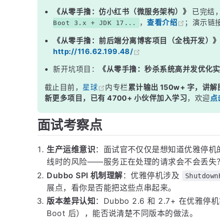
三、Spring Boot 环境下的注意事项
《从零手撸：仿小红书（微服务架构）》
已完结
，
查看介绍
；演示链
Boot 3.x + JDK 17...
四、在 Kubernetes 中的优雅停机
《从零手撸：前后端分离博客项目（全栈开发）
面试高频追问
http://116.62.199.48/
常见面试变体
新开坑项目：
《从零手撸：秒杀系统高并发优化
记忆口诀
截止目前，
星球
内专栏
累计输出 150w+ 字，讲解
总结
新更多项目，已有 4700+ 小伙伴加入学习
，欢迎
点
面试考察点
生产运维意识
：面试官不仅仅是想知道优雅停机
线时的风险——服务正在处理的请求会不会丢失
Dubbo SPI 机制理解
：优雅停机涉及
Shutdown
展点，看你是否能把这些点串起来。
版本差异认知
：Dubbo 2.6 和 2.7+ 在优
Boot 后），能否说清楚不同版本的做法。