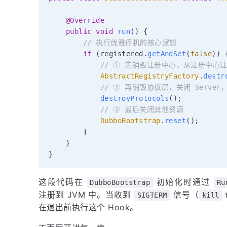
@Override
public
void
run
(
)
{
// 执行优雅停机的核心逻辑
if
(
registered
.
getAndSet
(
false
)
)
// ① 先销毁注册中心，从注册中心
AbstractRegistryFactory
.
destr
// ② 再销毁协议层，关闭 Serve
destroyProtocols
(
)
;
// ③ 最后关闭其他资源
DubboBootstrap
.
reset
(
)
;
}
}
}
这段代码在
初始化时通过
DubboBootstrap
Ru
注册到 JVM 中。当收到
信号（
SIGTERM
kill
在退出前执行这个 Hook。