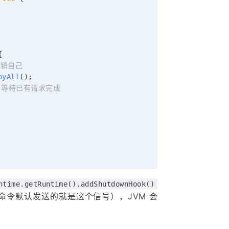
{
注销自己
oyAll
(
)
;
r，等待已有请求完成
ntime.getRuntime().addShutdownHook()
命令默认发送的就是这个信号），JVM 会