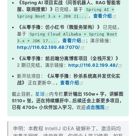
《Spring AI 项目实战（问答机器人、RAG 智能客
服、联网搜索）》
已完结，基于
Spring AI +
，
查看介绍
Spring Boot 3.x + JDK 21...
《从零手撸：仿小红书（微服务架构）》
已完结，
基于
Spring Cloud Alibaba + Spring Boot
，
查看介绍
；演示链接：
3.x + JDK 17...
http://116.62.199.48:7070/
《从零手撸：前后端分离博客项目（全栈开发）》
2 期已完结，演示链接：
http://116.62.199.48/
新开坑项目：
《从零手撸：秒杀系统高并发优化实
战》
正在更新中...，
查看介绍
截止目前，
星球
内专栏
累计输出 150w+ 字，讲解图
5110+ 张，还在持续爆肝中.. 后续还会上新更多项目，
已有 4700+ 小伙伴加入学习
，欢迎
点击围观
申明：本教程 IntelliJ IDEA 破解补丁、激活码均