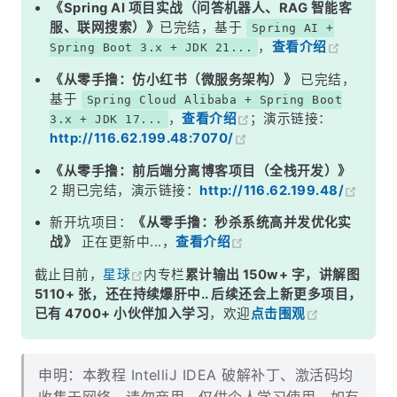
《Spring AI 项目实战（问答机器人、RAG 智能客
服、联网搜索）》
已完结，基于
Spring AI +
，
查看介绍
Spring Boot 3.x + JDK 21...
《从零手撸：仿小红书（微服务架构）》
已完结，
基于
Spring Cloud Alibaba + Spring Boot
，
查看介绍
；演示链接：
3.x + JDK 17...
http://116.62.199.48:7070/
《从零手撸：前后端分离博客项目（全栈开发）》
2 期已完结，演示链接：
http://116.62.199.48/
新开坑项目：
《从零手撸：秒杀系统高并发优化实
战》
正在更新中...，
查看介绍
截止目前，
星球
内专栏
累计输出 150w+ 字，讲解图
5110+ 张，还在持续爆肝中.. 后续还会上新更多项目，
已有 4700+ 小伙伴加入学习
，欢迎
点击围观
申明：本教程 IntelliJ IDEA 破解补丁、激活码均