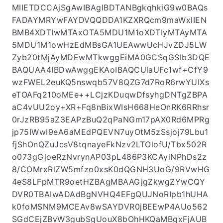
MIIETDCCAjSgAwIBAgIBDTANBgkqhkiG9w0BAQs
FADAYMRYwFAYDVQQDDA1KZXRQcm9maWxlIEN
BMB4XDTIwMTAxOTA5MDU1M1oXDTIyMTAyMTA
5MDU1M1owHzEdMBsGA1UEAwwUcHJvZDJ5LW
Zyb20tMjAyMDEwMTkwggEiMA0GCSqGSIb3DQE
BAQUAA4IBDwAwggEKAoIBAQCUlaUFc1wf+CfY9
wzFWEL2euKQ5nswqb57V8QZG7d7RoR6rwYUIXs
eTOAFq210oMEe++LCjzKDuqwDfsyhgDNTgZBPA
aC4vUU2oy+XR+Fq8nBixWIsH668HeOnRK6RRhsr
0rJzRB95aZ3EAPzBuQ2qPaNGm17pAX0Rd6MPRg
jp75IWwI9eA6aMEdPQEVN7uyOtM5zSsjoj79Lbu1
fjShOnQZuJcsV8tqnayeFkNzv2LTOlofU/Tbx502R
o073gGjoeRzNvrynAP03pL486P3KCAyiNPhDs2z
8/COMrxRlZW5mfzo0xsK0dQGNH3UoG/9RVwHG
4eS8LFpMTR9oetHZBAgMBAAGjgZkwgZYwCQY
DVR0TBAIwADAdBgNVHQ4EFgQUJNoRIpb1hUHA
k0foMSNM9MCEAv8wSAYDVR0jBEEwP4AUo562
SGdCEjZBvW3gubSgUouX8bOhHKQaMBgxFjAUB