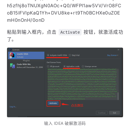
h5zfhj8oTNUXgN0AOc+Q0/WFPl1aw5VV/VrO8FC
oB15lFVlpKaQ1Yh+DVU8ke+rt9Th0BCHXe0uZOE
mH0nOnH/0onD
粘贴到输入框内，点击
按钮，就激活成功
Activate
了。
输入 IDEA 破解激活码