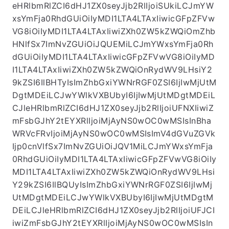
eHRlbmRlZCI6dHJ1ZX0seyJjb2RlIjoiSUkiLCJmYW
xsYmFja0RhdGUiOiIyMDI1LTA4LTAxIiwicGFpZFVw
VG8iOiIyMDI1LTA4LTAxIiwiZXh0ZW5kZWQiOmZhb
HNlfSx7ImNvZGUiOiJQUEMiLCJmYWxsYmFja0Rh
dGUiOiIyMDI1LTA4LTAxIiwicGFpZFVwVG8iOiIyMD
I1LTA4LTAxIiwiZXh0ZW5kZWQiOnRydWV9LHsiY2
9kZSI6IlBHTyIsImZhbGxiYWNrRGF0ZSI6IjIwMjUtM
DgtMDEiLCJwYWlkVXBUbyI6IjIwMjUtMDgtMDEiL
CJleHRlbmRlZCI6dHJ1ZX0seyJjb2RlIjoiUFNXIiwiZ
mFsbGJhY2tEYXRlIjoiMjAyNS0wOC0wMSIsInBha
WRVcFRvIjoiMjAyNS0wOC0wMSIsImV4dGVuZGVk
Ijp0cnVlfSx7ImNvZGUiOiJQV1MiLCJmYWxsYmFja
0RhdGUiOiIyMDI1LTA4LTAxIiwicGFpZFVwVG8iOiIy
MDI1LTA4LTAxIiwiZXh0ZW5kZWQiOnRydWV9LHsi
Y29kZSI6IlBQUyIsImZhbGxiYWNrRGF0ZSI6IjIwMj
UtMDgtMDEiLCJwYWlkVXBUbyI6IjIwMjUtMDgtM
DEiLCJleHRlbmRlZCI6dHJ1ZX0seyJjb2RlIjoiUFJCI
iwiZmFsbGJhY2tEYXRlIjoiMjAyNS0wOC0wMSIsIn