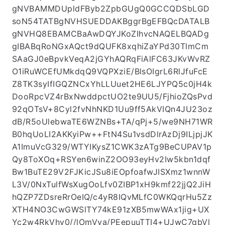
gNVBAMMDUpldFByb2ZpbGUgQ0GCCQDSbLGD
soN54TATBgNVHSUEDDAKBggrBgEFBQcDATALB
gNVHQ8EBAMCBaAwDQYJKoZIhvcNAQELBQADg
gIBABqRoNGxAQct9dQUFK8xqhiZaYPd30TlmCm
SAaGJ0eBpvkVeqA2jGYhAQRqFiAlFC63JKvWvRZ
O1iRuWCEfUMkdqQ9VQPXziE/BlsOIgrL6RlJfuFcE
Z8TK3syIfIGQZNCxYhLLUuet2HE6LJYPQ5c0jH4k
DooRpcVZ4rBxNwddpctUO2te9UU5/FjhioZQsPvd
92qOTsV+8Cyl2fvNhNKD1Uu9ff5AkVIQn4JU23oz
dB/R5oUlebwaTE6WZNBs+TA/qPj+5/we9NH71WR
B0hqUoLI2AKKyiPw++FtN4Su1vsdDlrAzDj9ILjpjJK
A1ImuVcG329/WTYIKysZ1CWK3zATg9BeCUPAV1p
Qy8ToXOq+RSYen6winZ2OO93eyHv2Iw5kbn1dqf
Bw1BuTE29V2FJKicJSu8iEOpfoafwJISXmz1wnnW
L3V/0NxTulfWsXugOoLfv0ZIBP1xH9kmf22jjQ2JiH
hQZP7ZDsreRrOeIQ/c4yR8IQvMLfC0WKQqrHu5Zz
XTH4NO3CwGWSlTY74kE91zXB5mwWAx1jig+UX
Yc2w4RkVhy0//lOmVya/PEepuuTTI4+UJwC7qbVl