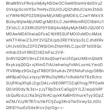
BhaWRVcFRvIjoiMjAyNS0wOC0wMSIsImV4dGVuZ
GVkIjp0cnVlfSx7ImNvZGUiOiJQQ1dNUCIsImZhbG
xiYWNrRGF0ZSI6IjIwMjUtMDgtMDEiLCJwYWlkVX
BUbyI6IjIwMjUtMDgtMDEiLCJleHRlbmRlZCI6dHJ1
ZX1dLCJtZXRhZGF0YSI6IjAxMjAyMjA5MDJQU0FO
MDAwMDA1IiwiaGFzaCI6IlRSSUFMOi0xMDc4Mzk
wNTY4IiwiZ3JhY2VQZXJpb2REYXlzIjo3LCJhdXRv
UHJvbG9uZ2F0ZWQiOmZhbHNlLCJpc0F1dG9Qc
m9sb25nYXRlZCI6ZmFsc2V9-
SnRVlQQR1/9nxZ2AXsQ0seYwU5OjaiUMXrnQIIdN
RvykzqQ0Q+vjXlmO7iAUwhwlsyfoMrLuvmLYwoD
7fV8Mpz9Gs2gsTR8DfSHuAdvZlFENlIuFoIqyO8Bn
eM9paD0yLxiqxy/WWuOqW6c1v9ubbfdT6z9Unz
SUjPKlsjXfq9J2gcDALrv9E0RPTOZqKfnsg7PF0wN
Q0/d00dy1k3zI+zJyTRpDxkCaGgijlY/LZ/wqd/kRf
cbQuRzdJ/JXa3nj26rACqykKXaBH5thuvkTyySOpZ
wZMJVJyW7B7ro/hkFCljZug3K+bTw5VwySzJtDc
Q9tDYuu0zSAeXrcv2qrOg==-