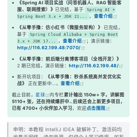
《Spring AI 项目实战（问答机器人、RAG 智能客
服、联网搜索）》
已完结，基于
Spring AI +
，
查看介绍
Spring Boot 3.x + JDK 21...
《从零手撸：仿小红书（微服务架构）》
已完结，
基于
Spring Cloud Alibaba + Spring Boot
，
查看介绍
；演示链接：
3.x + JDK 17...
http://116.62.199.48:7070/
《从零手撸：前后端分离博客项目（全栈开发）》
2 期已完结，演示链接：
http://116.62.199.48/
新开坑项目：
《从零手撸：秒杀系统高并发优化实
战》
正在更新中...，
查看介绍
截止目前，
星球
内专栏
累计输出 150w+ 字，讲解图
5110+ 张，还在持续爆肝中.. 后续还会上新更多项目，
已有 4700+ 小伙伴加入学习
，欢迎
点击围观
申明：本教程 IntelliJ IDEA 破解补丁、激活码均