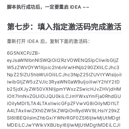
脚本执行成功后，一定要重启 IDEA ~~
第七步：填入指定激活码完成激活
重新打开 IDEA 后，复制下面的激活码：
6G5NXCPJZB-
eyJsaWNlbnNlSWQiOiI2RzVOWENQSlpCIiwibGljZ
W5zZWVOYW1lIjoic2lnbnVwIHNjb290ZXIiLCJhc3
NpZ25lZU5hbWUiOiIiLCJhc3NpZ25lZUVtYWlsIjoiI
iwibGljZW5zZVJlc3RyaWN0aW9uIjoiIiwiY2hlY2tD
b25jdXJyZW50VXNlIjpmYWxzZSwicHJvZHVjdHM
iOlt7ImNvZGUiOiJQU0kiLCJmYWxsYmFja0RhdGU
iOiIyMDI1LTA4LTAxIiwicGFpZFVwVG8iOiIyMDI1LT
A4LTAxIiwiZXh0ZW5kZWQiOnRydWV9LHsiY29kZ
SI6IlBEQiIsImZhbGxiYWNrRGF0ZSI6IjIwMjUtMDgt
MDEiLCJwYWlkVXBUbyI6IjIwMjUtMDgtMDEiLCJl