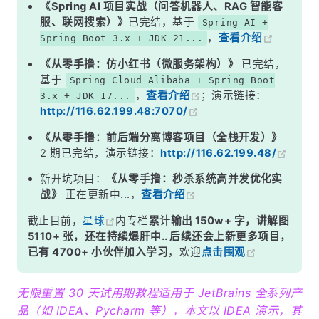
《Spring AI 项目实战（问答机器人、RAG 智能客
服、联网搜索）》
已完结，基于
Spring AI +
，
查看介绍
Spring Boot 3.x + JDK 21...
《从零手撸：仿小红书（微服务架构）》
已完结，
基于
Spring Cloud Alibaba + Spring Boot
，
查看介绍
；演示链接：
3.x + JDK 17...
http://116.62.199.48:7070/
《从零手撸：前后端分离博客项目（全栈开发）》
2 期已完结，演示链接：
http://116.62.199.48/
新开坑项目：
《从零手撸：秒杀系统高并发优化实
战》
正在更新中...，
查看介绍
截止目前，
星球
内专栏
累计输出 150w+ 字，讲解图
5110+ 张，还在持续爆肝中.. 后续还会上新更多项目，
已有 4700+ 小伙伴加入学习
，欢迎
点击围观
无限重置 30 天试用期教程适用于 JetBrains 全系列产
品（如 IDEA、Pycharm 等），本文以 IDEA 演示，其