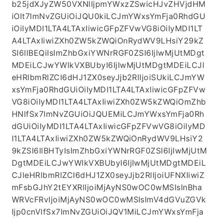
b25jdXJyZW50VXNlIjpmYWxzZSwicHJvZHVjdHM
iOlt7ImNvZGUiOiJQU0kiLCJmYWxsYmFja0RhdGU
iOiIyMDI1LTA4LTAxIiwicGFpZFVwVG8iOiIyMDI1LT
A4LTAxIiwiZXh0ZW5kZWQiOnRydWV9LHsiY29kZ
SI6IlBEQiIsImZhbGxiYWNrRGF0ZSI6IjIwMjUtMDgt
MDEiLCJwYWlkVXBUbyI6IjIwMjUtMDgtMDEiLCJl
eHRlbmRlZCI6dHJ1ZX0seyJjb2RlIjoiSUkiLCJmYW
xsYmFja0RhdGUiOiIyMDI1LTA4LTAxIiwicGFpZFVw
VG8iOiIyMDI1LTA4LTAxIiwiZXh0ZW5kZWQiOmZhb
HNlfSx7ImNvZGUiOiJQUEMiLCJmYWxsYmFja0Rh
dGUiOiIyMDI1LTA4LTAxIiwicGFpZFVwVG8iOiIyMD
I1LTA4LTAxIiwiZXh0ZW5kZWQiOnRydWV9LHsiY2
9kZSI6IlBHTyIsImZhbGxiYWNrRGF0ZSI6IjIwMjUtM
DgtMDEiLCJwYWlkVXBUbyI6IjIwMjUtMDgtMDEiL
CJleHRlbmRlZCI6dHJ1ZX0seyJjb2RlIjoiUFNXIiwiZ
mFsbGJhY2tEYXRlIjoiMjAyNS0wOC0wMSIsInBha
WRVcFRvIjoiMjAyNS0wOC0wMSIsImV4dGVuZGVk
Ijp0cnVlfSx7ImNvZGUiOiJQV1MiLCJmYWxsYmFja