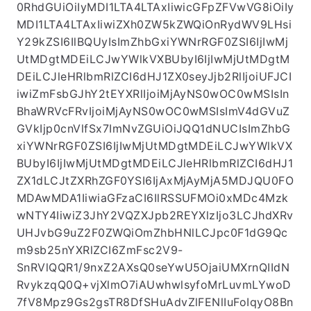
0RhdGUiOiIyMDI1LTA4LTAxIiwicGFpZFVwVG8iOiIy
MDI1LTA4LTAxIiwiZXh0ZW5kZWQiOnRydWV9LHsi
Y29kZSI6IlBQUyIsImZhbGxiYWNrRGF0ZSI6IjIwMj
UtMDgtMDEiLCJwYWlkVXBUbyI6IjIwMjUtMDgtM
DEiLCJleHRlbmRlZCI6dHJ1ZX0seyJjb2RlIjoiUFJCI
iwiZmFsbGJhY2tEYXRlIjoiMjAyNS0wOC0wMSIsIn
BhaWRVcFRvIjoiMjAyNS0wOC0wMSIsImV4dGVuZ
GVkIjp0cnVlfSx7ImNvZGUiOiJQQ1dNUCIsImZhbG
xiYWNrRGF0ZSI6IjIwMjUtMDgtMDEiLCJwYWlkVX
BUbyI6IjIwMjUtMDgtMDEiLCJleHRlbmRlZCI6dHJ1
ZX1dLCJtZXRhZGF0YSI6IjAxMjAyMjA5MDJQU0FO
MDAwMDA1IiwiaGFzaCI6IlRSSUFMOi0xMDc4Mzk
wNTY4IiwiZ3JhY2VQZXJpb2REYXlzIjo3LCJhdXRv
UHJvbG9uZ2F0ZWQiOmZhbHNlLCJpc0F1dG9Qc
m9sb25nYXRlZCI6ZmFsc2V9-
SnRVlQQR1/9nxZ2AXsQ0seYwU5OjaiUMXrnQIIdN
RvykzqQ0Q+vjXlmO7iAUwhwlsyfoMrLuvmLYwoD
7fV8Mpz9Gs2gsTR8DfSHuAdvZlFENlIuFoIqyO8Bn