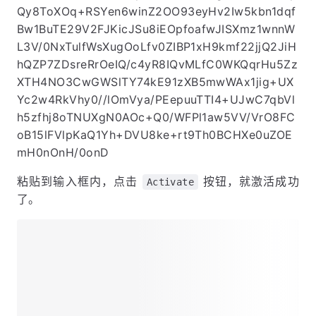
Qy8ToXOq+RSYen6winZ2OO93eyHv2Iw5kbn1dqf
Bw1BuTE29V2FJKicJSu8iEOpfoafwJISXmz1wnnW
L3V/0NxTulfWsXugOoLfv0ZIBP1xH9kmf22jjQ2JiH
hQZP7ZDsreRrOeIQ/c4yR8IQvMLfC0WKQqrHu5Zz
XTH4NO3CwGWSlTY74kE91zXB5mwWAx1jig+UX
Yc2w4RkVhy0//lOmVya/PEepuuTTI4+UJwC7qbVl
h5zfhj8oTNUXgN0AOc+Q0/WFPl1aw5VV/VrO8FC
oB15lFVlpKaQ1Yh+DVU8ke+rt9Th0BCHXe0uZOE
mH0nOnH/0onD
粘贴到输入框内，点击
按钮，就激活成功
Activate
了。