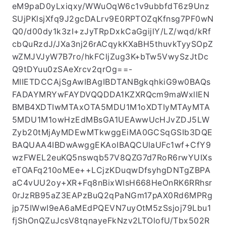
eM9paD0yLxiqxy/WWuOqW6c1v9ubbfdT6z9Unz
SUjPKlsjXfq9J2gcDALrv9E0RPTOZqKfnsg7PF0wN
Q0/d00dy1k3zI+zJyTRpDxkCaGgijlY/LZ/wqd/kRf
cbQuRzdJ/JXa3nj26rACqykKXaBH5thuvkTyySOpZ
wZMJVJyW7B7ro/hkFCljZug3K+bTw5VwySzJtDc
Q9tDYuu0zSAeXrcv2qrOg==-
MIIETDCCAjSgAwIBAgIBDTANBgkqhkiG9w0BAQs
FADAYMRYwFAYDVQQDDA1KZXRQcm9maWxlIEN
BMB4XDTIwMTAxOTA5MDU1M1oXDTIyMTAyMTA
5MDU1M1owHzEdMBsGA1UEAwwUcHJvZDJ5LW
Zyb20tMjAyMDEwMTkwggEiMA0GCSqGSIb3DQE
BAQUAA4IBDwAwggEKAoIBAQCUlaUFc1wf+CfY9
wzFWEL2euKQ5nswqb57V8QZG7d7RoR6rwYUIXs
eTOAFq210oMEe++LCjzKDuqwDfsyhgDNTgZBPA
aC4vUU2oy+XR+Fq8nBixWIsH668HeOnRK6RRhsr
0rJzRB95aZ3EAPzBuQ2qPaNGm17pAX0Rd6MPRg
jp75IWwI9eA6aMEdPQEVN7uyOtM5zSsjoj79Lbu1
fjShOnQZuJcsV8tqnayeFkNzv2LTOlofU/Tbx502R