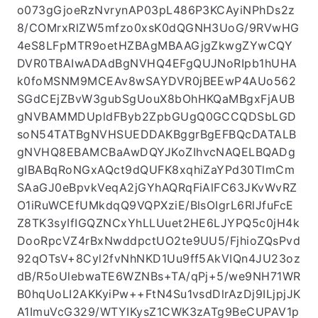
o073gGjoeRzNvrynAP03pL486P3KCAyiNPhDs2z
8/COMrxRlZW5mfzo0xsK0dQGNH3UoG/9RVwHG
4eS8LFpMTR9oetHZBAgMBAAGjgZkwgZYwCQY
DVR0TBAIwADAdBgNVHQ4EFgQUJNoRIpb1hUHA
k0foMSNM9MCEAv8wSAYDVR0jBEEwP4AUo562
SGdCEjZBvW3gubSgUouX8bOhHKQaMBgxFjAUB
gNVBAMMDUpldFByb2ZpbGUgQ0GCCQDSbLGD
soN54TATBgNVHSUEDDAKBggrBgEFBQcDATALB
gNVHQ8EBAMCBaAwDQYJKoZIhvcNAQELBQADg
gIBABqRoNGxAQct9dQUFK8xqhiZaYPd30TlmCm
SAaGJ0eBpvkVeqA2jGYhAQRqFiAlFC63JKvWvRZ
O1iRuWCEfUMkdqQ9VQPXziE/BlsOIgrL6RlJfuFcE
Z8TK3syIfIGQZNCxYhLLUuet2HE6LJYPQ5c0jH4k
DooRpcVZ4rBxNwddpctUO2te9UU5/FjhioZQsPvd
92qOTsV+8Cyl2fvNhNKD1Uu9ff5AkVIQn4JU23oz
dB/R5oUlebwaTE6WZNBs+TA/qPj+5/we9NH71WR
B0hqUoLI2AKKyiPw++FtN4Su1vsdDlrAzDj9ILjpjJK
A1ImuVcG329/WTYIKysZ1CWK3zATg9BeCUPAV1p