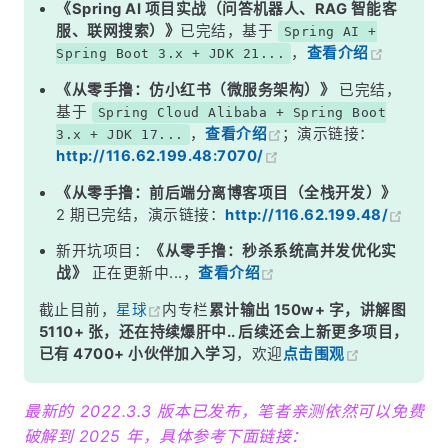
《Spring AI 项目实战（问答机器人、RAG 智能客
服、联网搜索）》
已完结，基于
Spring AI +
，
查看介绍
Spring Boot 3.x + JDK 21...
《从零手撸：仿小红书（微服务架构）》
已完结，
基于
Spring Cloud Alibaba + Spring Boot
，
查看介绍
；演示链接：
3.x + JDK 17...
http://116.62.199.48:7070/
《从零手撸：前后端分离博客项目（全栈开发）》
2 期已完结，演示链接：
http://116.62.199.48/
新开坑项目：
《从零手撸：秒杀系统高并发优化实
战》
正在更新中...，
查看介绍
截止目前，
星球
内专栏
累计输出 150w+ 字，讲解图
5110+ 张，还在持续爆肝中.. 后续还会上新更多项目，
已有 4700+ 小伙伴加入学习
，欢迎
点击围观
最新的 2022.3.3 版本已发布，笔者亲测依然可以免费
破解到 2025 年，具体参考下面链接：