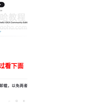
过看下面
卸载，以免两者