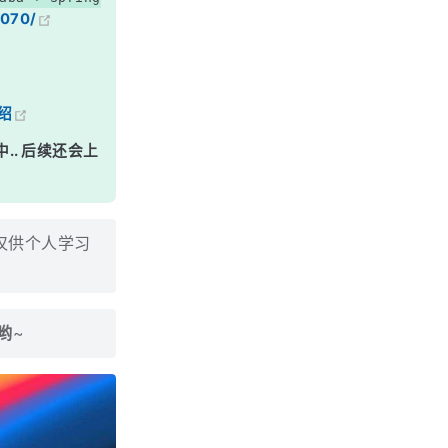
7070/
绍
中.. 后续还会上
，仅供个人学习
哟
~