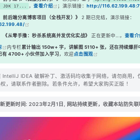
，
查看介绍
；演示链接：
http://116.62.199.48:
+ JDK 17...
：前后端分离博客项目（全栈开发）》
2 期已完结，演示链接：
.62.199.48/
：
《从零手撸：秒杀系统高并发优化实战》
正在更新中...，
查看介
球
内专栏
累计输出 150w+ 字，讲解图 5110+ 张，还在持续爆肝
有 4700+ 小伙伴加入学习
，欢迎
点击围观
IntelliJ IDEA 破解补丁、激活码均收集于网络，请勿商用
侵权，请联系作者删除。若条件允许，希望大家购买正版 ！
新更新时间: 2023年2月1日, 网站持续更新，收藏本站防失联