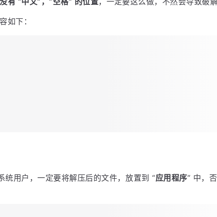
在了网盘中，并提供了多个备用链接，以防下载失效。
脚本的网盘链接文末获取~
脚本的网盘链接文末获取~
脚本的网盘链接文末获取~
是个压缩包，我这里解压到了
文件夹下
E:\pojie\pojie2099
有 “中文”，“空格” 的位置
，一定要这么做，不然会导致破
容如下：