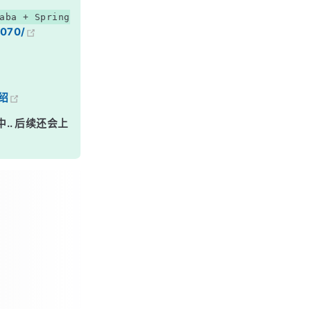
aba + Spring
7070/
绍
中.. 后续还会上