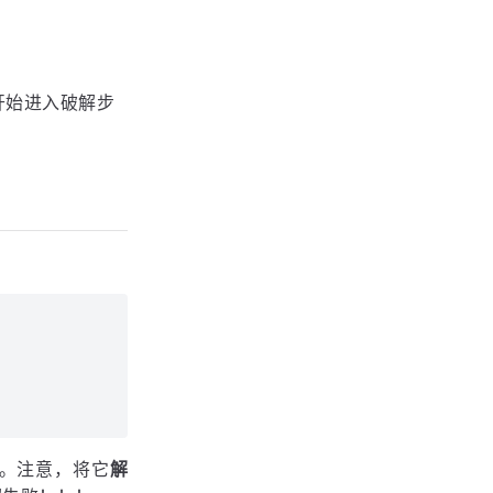
按钮；
开始进入破解步