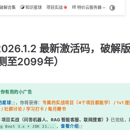
破解合集
知识星球
项目实战
特价云服务器
）
r 2026.1.2 最新激活码，破
测至2099年）
日
对你有用的小广告
的星球
，你将获得：
专属的实战项目（4个项目都能学） / 1v1 提问
 / 社群讨论 / 学习打卡 / 每月赠书
g AI 项目实战（问答机器人、RAG 智能客服、联网搜索）》
已完结，
，
查看介绍
ng Boot 3.x + JDK 21...