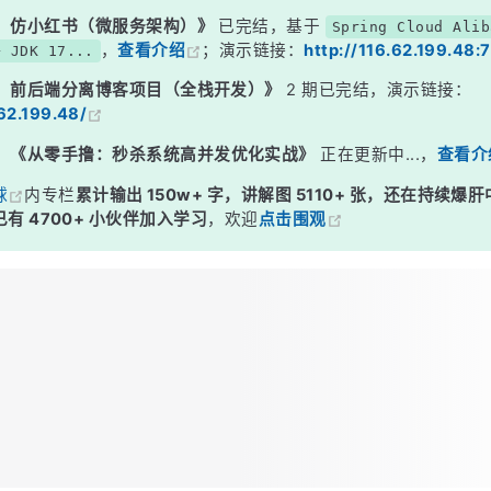
：仿小红书（微服务架构）》
已完结，基于
Spring Cloud Alib
，
查看介绍
；演示链接：
http://116.62.199.48:
+ JDK 17...
：前后端分离博客项目（全栈开发）》
2 期已完结，演示链接：
.62.199.48/
：
《从零手撸：秒杀系统高并发优化实战》
正在更新中...，
查看介
球
内专栏
累计输出 150w+ 字，讲解图 5110+ 张，还在持续爆肝
有 4700+ 小伙伴加入学习
，欢迎
点击围观