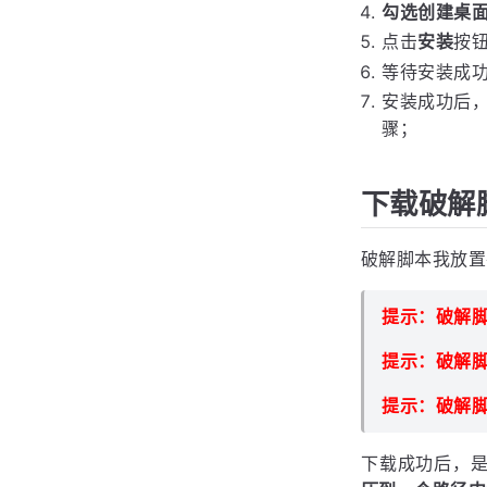
双击
.exe
点击
下一步
自定义 Ri
勾选创建桌
点击
安装
按
等待安装成功.
安装成功后
骤；
下载破解