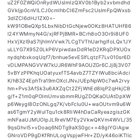
c2giOiI1NjM1MTMyN1wvMDoxNTQyMjc2MDc0Iiwi
Z3JhY2VQZXJpb2REYXlzIjo3LCJhdXRvUHJvbG9
uZ2F0ZWQiOnRydWUsImlzQXV0b1Byb2xvbmdhd
GVkIjp0cnVlLCJ0cmlhbCI6ZmFsc2UsImFpQWxsb
3dlZCI6dHJ1ZX0=-
kW91OBeQXp5LbxNibDtGcNjew0OKz8HATUHf86
l24YWMmyN4G/xjRFPjBMR+BCrh8oO3Or9i8UF0
HxVjXzI9aS7IjhlmVVwk7LCgTVThUarhgIfoLQx1JY
uLLYG7X95Z0LkP6VpiwdaxDdR1eD2KRqDPXUOx
nydqhbxkoqUqf7/bnhue5evESIfLqtzF7Lv010sr6D
vDLMPANGVVW7kUJR6WhF9AOUZGr6CJj8j3V07
5vBYzPPKhqUOatyuxfTS4avbZ7TZYIWu8bciAdci
K/hB3Z4EphTra19mOXclJNvJUEpNpW0c7wA2rvy
hm+Pvs3AfSk3u6AXZqCt2ZFjWhEd8IqP2qHkjCB
g/f+Z1m0qPOlmUmvsbmmRUgZDQKaOUAtDpXW
p6WeygI8OzONLgq7K/vbFclu0U+waOUtvm9u6W
as6TgmY2yWuITqu1ck8RliW4hDaCaRyeazgiszGK
mNFaaUJMUOlpJLRreVM7Ey2VkwQKVm4WVL/35