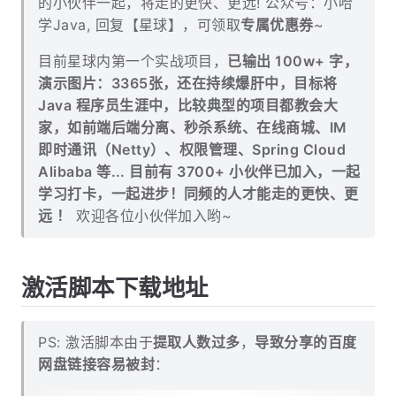
目实战(目前已完结2个项目) / Java 学习路线 / 一
对一提问 / 学习打卡/ 送书活动
，与一群热爱学习
的小伙伴一起，将走的更快、更远! 公众号：小哈
学Java, 回复【星球】，可领取
专属优惠券
~
目前星球内第一个实战项目，
已输出 100w+ 字，
演示图片：3365张，还在持续爆肝中，目标将
Java 程序员生涯中，比较典型的项目都教会大
家，如前端后端分离、秒杀系统、在线商城、IM
即时通讯（Netty）、权限管理、Spring Cloud
Alibaba 等... 目前有 3700+ 小伙伴已加入，一起
学习打卡，一起进步！同频的人才能走的更快、更
远 ！
欢迎各位小伙伴加入哟~
激活脚本下载地址
PS: 激活脚本由于
提取人数过多
，
导致分享的百度