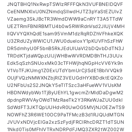
S011QXFweHkxWDFVcnpWSHdFTnRDUDZNVlY1c
mE4M21vQWJvQXl1dWJkMGJvdS81ZFFJREFRQU
JNQTBHQ1NxRwpTSWIzRFFFQkN3VUFBNElDQVF
CeENMNXIxU0NZNmdqSlIwdHJTZ3pYaStEZUlvZ
VZaemg3SkJBcTR3WmdDWW9aCnRYT3A5TTdW
UEZTRmFBNlRBMTU4b0w5RWlRdnVsd2JIUjV4MH
llQVVYQXhQdE1sam95VmM1dzRqRDZhVFhkeXQK
U3ZRdUZyWWlCU1JWU0dueloxY1pKUVFhSzFhW
DR5dmhyU0F5bnB5RkJEdUlUaVl2bDQvbDdTN3J
TRDdKTjdaWQpzUlJjWHBwWVRDMDBhTHJ3UUx
Edk5qSzhSNUoxMk03cTFHWjhqNGpHcVV6Yk9n
V1VoTFJKUmg1Z0ExUTdYbmUrCjlSdE1BblVVQk9
OUjFVQzNMWXNZbjRIZ3VEUGdHYXBDdktEQXZo
U2NFbUs2S2JNQkY5eTlTSzc3aHFueWV1VUsKM
HBDNWdybWo1TjByUEhYL1gwcmZrMldDaDgwM2
dpdnpRWVAyOWdTMzRaeTk2Y3RKeWJaZUU0dkl
SdWdFT3JKTQpUUHdvR0UwOG5MVjNJOEZwTS9
NOWFhZ3R6WE10OC9PaTFMczB3d1RJQUdMTGN