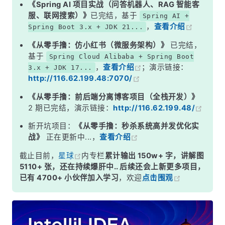
《Spring AI 项目实战（问答机器人、RAG 智能客
服、联网搜索）》
已完结，基于
Spring AI +
，
查看介绍
Spring Boot 3.x + JDK 21...
《从零手撸：仿小红书（微服务架构）》
已完结，
基于
Spring Cloud Alibaba + Spring Boot
，
查看介绍
；演示链接：
3.x + JDK 17...
http://116.62.199.48:7070/
《从零手撸：前后端分离博客项目（全栈开发）》
2 期已完结，演示链接：
http://116.62.199.48/
新开坑项目：
《从零手撸：秒杀系统高并发优化实
战》
正在更新中...，
查看介绍
截止目前，
星球
内专栏
累计输出 150w+ 字，讲解图
5110+ 张，还在持续爆肝中.. 后续还会上新更多项目，
已有 4700+ 小伙伴加入学习
，欢迎
点击围观