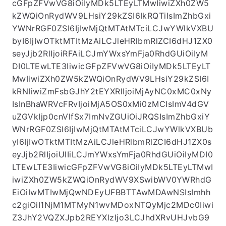
MzAiLCJleHRlbmRlZCI6dHJ1ZX0seyJjb2RlIjoiREM
iLCJmYWxsYmFja0RhdGUiOiIyMDI0LTEwLTE3Iiwi
cGFpZFVwVG8iOiIyMDk5LTEyLTMwIiwiZXh0ZW5
kZWQiOnRydWV9LHsiY29kZSI6IkRQTiIsImZhbGxi
YWNrRGF0ZSI6IjIwMjQtMTAtMTciLCJwYWlkVXBU
byI6IjIwOTktMTItMzAiLCJleHRlbmRlZCI6dHJ1ZX0
seyJjb2RlIjoiRFAiLCJmYWxsYmFja0RhdGUiOiIyM
DI0LTEwLTE3IiwicGFpZFVwVG8iOiIyMDk5LTEyLT
MwIiwiZXh0ZW5kZWQiOnRydWV9LHsiY29kZSI6I
kRNIiwiZmFsbGJhY2tEYXRlIjoiMjAyNC0xMC0xNy
IsInBhaWRVcFRvIjoiMjA5OS0xMi0zMCIsImV4dGV
uZGVkIjp0cnVlfSx7ImNvZGUiOiJRQSIsImZhbGxiY
WNrRGF0ZSI6IjIwMjQtMTAtMTciLCJwYWlkVXBUb
yI6IjIwOTktMTItMzAiLCJleHRlbmRlZCI6dHJ1ZX0s
eyJjb2RlIjoiUlIiLCJmYWxsYmFja0RhdGUiOiIyMDI0
LTEwLTE3IiwicGFpZFVwVG8iOiIyMDk5LTEyLTMwI
iwiZXh0ZW5kZWQiOnRydWV9XSwibWV0YWRhdG
EiOiIwMTIwMjQwNDEyUFBBTTAwMDAwNSIsImhh