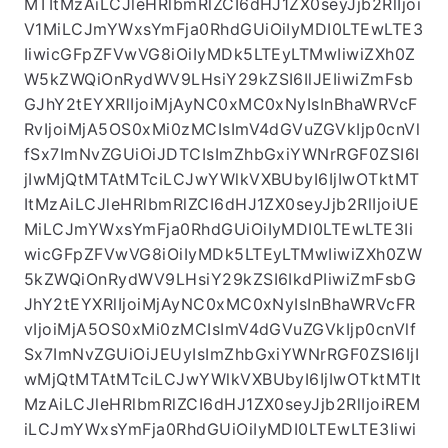
VlfSx7ImNvZGUiOiJSTSIsImZhbGxiYWNrRGF0ZSI
6IjIwMjQtMTAtMTciLCJwYWlkVXBUbyI6IjIwOTkt
MTItMzAiLCJleHRlbmRlZCI6dHJ1ZX0seyJjb2RlIjoi
V1MiLCJmYWxsYmFja0RhdGUiOiIyMDI0LTEwLTE3
IiwicGFpZFVwVG8iOiIyMDk5LTEyLTMwIiwiZXh0Z
W5kZWQiOnRydWV9LHsiY29kZSI6IlJEIiwiZmFsb
GJhY2tEYXRlIjoiMjAyNC0xMC0xNyIsInBhaWRVcF
RvIjoiMjA5OS0xMi0zMCIsImV4dGVuZGVkIjp0cnVl
fSx7ImNvZGUiOiJDTCIsImZhbGxiYWNrRGF0ZSI6I
jIwMjQtMTAtMTciLCJwYWlkVXBUbyI6IjIwOTktMT
ItMzAiLCJleHRlbmRlZCI6dHJ1ZX0seyJjb2RlIjoiUE
MiLCJmYWxsYmFja0RhdGUiOiIyMDI0LTEwLTE3Ii
wicGFpZFVwVG8iOiIyMDk5LTEyLTMwIiwiZXh0ZW
5kZWQiOnRydWV9LHsiY29kZSI6IkdPIiwiZmFsbG
JhY2tEYXRlIjoiMjAyNC0xMC0xNyIsInBhaWRVcFR
vIjoiMjA5OS0xMi0zMCIsImV4dGVuZGVkIjp0cnVlf
Sx7ImNvZGUiOiJEUyIsImZhbGxiYWNrRGF0ZSI6IjI
wMjQtMTAtMTciLCJwYWlkVXBUbyI6IjIwOTktMTIt