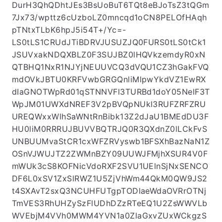
9qsGhvI5+vDoaq6NDTg9aXS0gc++48glYGiAgw
GNroVDP9gDKfRhULogVspjwFHr+ZD/yK46oiKTlic
DurH3QhQDhtJEs3BsUoBuT6TQt8eBJoTsZ3tQGm
7Jx73/wpttz6cUzboLZ0mncqd1oCN8PELOfHAqh
pTNtxTLbK6hpJ5i54T+/Yc=-
LS0tLS1CRUdJTiBDRVJUSUZJQ0FURS0tLS0tCk1
JSUVxakNDQXBLZ0F3SUJBZ0lHQVkzemdyR0xN
QTBHQ1NxR1NJYjNEUUVCQ3dVQU1CZ3hGakFVQ
mdOVkJBTU0KRFVwbGRGQnliMlpwYkdVZ1EwRX
dIaGNOTWpRd01qSTNNVFl3TURBd1doY05NelF3T
WpJM01UWXdNREF3V2pBVQpNUkl3RUFZRFZRU
UREQWxxWlhSaWNtRnBibk13Z2dJaU1BMEdDU3F
HU0liM0RRRUJBUVVBQTRJQ0R3QXdnZ0lLCkFvS
UNBUUMvaStCR1cxWFZRVyswb1BFSXhBazNaN1Z
OSnVJWUJTZ2ZWMnBZY09UUWJFMjhXSUR4V0F
mWUk3cS8KOFNicVdoRXF2SVU1UElnSjNxSENCO
DF6L0xSV1ZxSlRWZ1U5ZjVhWm44QkM0QW9JS2
t4SXAvT2sxQ3NCUHFUTgpTODlaeWdaOVRrOTNj