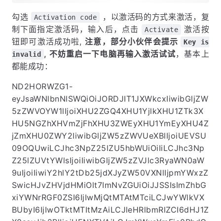
勾选
，以激活码的方式来激活，复
Activation code
制下面指定激活码，输入后，点击
激活按
Activate
钮即可激活成功啦,
注意，部分小伙伴会提示
Key is
, 不妨重启一下电脑再输入激活试试
，基本上
invalid
都能成功：
ND2HORWZG1-
eyJsaWNlbnNlSWQiOiJORDJIT1JXWkcxIiwibGljZW
5zZWVOYW1lIjoiXHU2ZGQ4XHU1YjlkXHU1ZTk3X
HU5NGZhXHVmZjFhXHU3ZWEyXHU1YmEyXHU4Z
jZmXHU0ZWY2IiwibGljZW5zZWVUeXBlIjoiUEVSU
09OQUwiLCJhc3NpZ25lZU5hbWUiOiIiLCJhc3Np
Z25lZUVtYWlsIjoiIiwibGljZW5zZVJlc3RyaWN0aW
9uIjoiIiwiY2hlY2tDb25jdXJyZW50VXNlIjpmYWxzZ
SwicHJvZHVjdHMiOlt7ImNvZGUiOiJJSSIsImZhbG