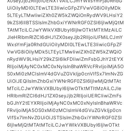
xiYWNrRGF0ZSI6IjIwMjQtMTAtMTciLCJwYWlkVX
BUbyI6IjIwOTktMTItMzAiLCJleHRlbmRlZCI6dHJ1Z
X0seyJjb2RlIjoiUENXTVAiLCJmYWxsYmFja0RhdG
UiOiIyMDI0LTEwLTE3IiwicGFpZFVwVG8iOiIyMDk
5LTEyLTMwIiwiZXh0ZW5kZWQiOnRydWV9LHsiY2
9kZSI6IlBTSSIsImZhbGxiYWNrRGF0ZSI6IjIwMjQtM
TAtMTciLCJwYWlkVXBUbyI6IjIwOTktMTItMzAiLC
JleHRlbmRlZCI6dHJ1ZX0seyJjb2RlIjoiUFMiLCJmY
WxsYmFja0RhdGUiOiIyMDI0LTEwLTE3IiwicGFpZF
VwVG8iOiIyMDk5LTEyLTMwIiwiZXh0ZW5kZWQiO
nRydWV9LHsiY29kZSI6IkFDIiwiZmFsbGJhY2tEYX
RlIjoiMjAyNC0xMC0xNyIsInBhaWRVcFRvIjoiMjA5O
S0xMi0zMCIsImV4dGVuZGVkIjp0cnVlfSx7ImNvZG
UiOiJEQiIsImZhbGxiYWNrRGF0ZSI6IjIwMjQtMTAt
MTciLCJwYWlkVXBUbyI6IjIwOTktMTItMzAiLCJle
HRlbmRlZCI6dHJ1ZX0seyJjb2RlIjoiUERCIiwiZmFs
bGJhY2tEYXRlIjoiMjAyNC0xMC0xNyIsInBhaWRVc
FRvIjoiMjA5OS0xMi0zMCIsImV4dGVuZGVkIjp0cn