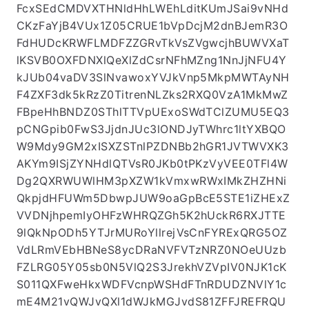
TmVES3RhUHZySzFlUDhDZzRTeEQ1U2ZsWWVLb
WVEbjM4VVh0MWM4YVN1a0ZlaGxvZUxWCkgzS
FcxSEdCMDVXTHNldHhLWEhLditKUmJSai9vNHd
CKzFaYjB4VUx1Z05CRUE1bVpDcjM2dnBJemR3O
FdHUDcKRWFLMDFZZGRvTkVsZVgwcjhBUWVXaT
lKSVB0OXFDNXlQeXlZdCsrNFhMZng1NnJjNFU4Y
kJUb04vaDV3SlNvawoxYVJkVnp5MkpMWTAyNH
F4ZXF3dk5kRzZ0TitrenNLZks2RXQ0VzA1MkMwZ
FBpeHhBNDZ0SThlTTVpUExoSWdTClZUMU5EQ3
pCNGpib0FwS3JjdnJUc3lONDJyTWhrc1ltYXBQO
W9Mdy9GM2xISXZSTnlPZDNBb2hGR1JVTWVXK3
AKYm9ISjZYNHdlQTVsR0JKb0tPKzVyVEE0TFl4W
Dg2QXRWUWlHM3pXZW1kVmxwRWxIMkZHZHNi
QkpjdHFUWm5DbwpJUW9oaGpBcE5STE1iZHExZ
VVDNjhpemIyOHFzWHRQZGh5K2hUckR6RXJTTE
9lQkNpODh5YTJrMURoYllrejVsCnFYRExQRG5OZ
VdLRmVEbHBNeS8ycDRaNVFVTzNRZ0NOeUUzb
FZLRG05Y05sb0N5VlQ2S3JrekhVZVpIV0NJK1cK