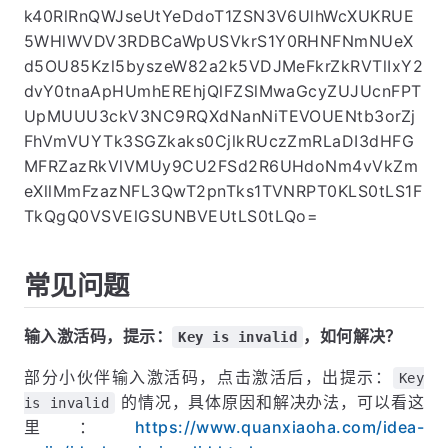
JVUVxNDVjcElGa2xzSzFydjFRClRhcDRZT1dTSUN
1Nkd0Tis0MFhIVTRxNDRPdFJMQ3ZXR2tWZ002W
k40RlRnQWJseUtYeDdoT1ZSN3V6UlhWcXUKRUE
5WHlWVDV3RDBCaWpUSVkrS1Y0RHNFNmNUeX
d5OU85Kzl5byszeW82a2k5VDJMeFkrZkRVTlIxY2
dvY0tnaApHUmhEREhjQlFZSlMwaGcyZUJUcnFPT
UpMUUU3ckV3NC9RQXdNanNiTEVOUENtb3orZj
FhVmVUYTk3SGZkaks0CjlkRUczZmRLaDI3dHFG
MFRZazRkVlVMUy9CU2FSd2R6UHdoNm4vVkZm
eXllMmFzazNFL3QwT2pnTks1TVNRPT0KLS0tLS1F
TkQgQ0VSVElGSUNBVEUtLS0tLQo=
常见问题
输入激活码，提示：
，如何解决？
Key is invalid
部分小伙伴输入激活码，点击激活后，出提示：
Key