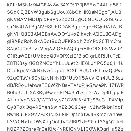
k0foMSNM9MCEAv8wSAYDVR0jBEEwP4AUo562
SGdCEjZBvW3gubSgUouX8bOhHKQaMBgxFjAUB
gNVBAMMDUpldFByb2ZpbGUgQ0GCCQDSbLGD
soN54TATBgNVHSUEDDAKBggrBgEFBQcDATALB
gNVHQ8EBAMCBaAwDQYJKoZIhvcNAQELBQADg
gIBABqRoNGxAQct9dQUFK8xqhiZaYPd30TlmCm
SAaGJ0eBpvkVeqA2jGYhAQRqFiAlFC63JKvWvRZ
O1iRuWCEfUMkdqQ9VQPXziE/BlsOIgrL6RlJfuFcE
Z8TK3syIfIGQZNCxYhLLUuet2HE6LJYPQ5c0jH4k
DooRpcVZ4rBxNwddpctUO2te9UU5/FjhioZQsPvd
92qOTsV+8Cyl2fvNhNKD1Uu9ff5AkVIQn4JU23oz
dB/R5oUlebwaTE6WZNBs+TA/qPj+5/we9NH71WR
B0hqUoLI2AKKyiPw++FtN4Su1vsdDlrAzDj9ILjpjJK
A1ImuVcG329/WTYIKysZ1CWK3zATg9BeCUPAV1p
Qy8ToXOq+RSYen6winZ2OO93eyHv2Iw5kbn1dqf
Bw1BuTE29V2FJKicJSu8iEOpfoafwJISXmz1wnnW
L3V/0NxTulfWsXugOoLfv0ZIBP1xH9kmf22jjQ2JiH
hQZP7ZDsreRrOeIQ/c4yR8IQvMLfC0WKQqrHu5Zz