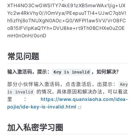
XTH4NO3CwGWSlTY74kE91zXB5mwWAx1jig+UX
Yc2w4RkVhy0//lOmVya/PEepuuTTI4+UJwC7qbVl
h5zfhj8oTNUXgN0AOc+Q0/WFPl1aw5VV/VrO8FC
oB15lFVlpKaQ1Yh+DVU8ke+rt9Th0BCHXe0uZOE
mH0nOnH/0onD
常见问题
输入激活码，提示：
，如何解决？
Key is invalid
部分小伙伴输入激活码，点击激活后，出提示：
Key
的情况，具体原因和解决办法，可以看这
is invalid
里：
https://www.quanxiaoha.com/idea-
pojie/ide-key-is-invalid.html
加入私密学习圈