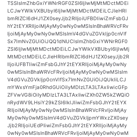
TSSIsImZhbGxiYWNrRGF0ZSI6IjIwMjMtMDctMDEi
LCJwYWlkVXBUbyI6IjIwMjMtMDctMDEiLCJleHRl
bmRlZCI6dHJ1ZX0seyJjb2RlIjoiUFBDIiwiZmFsbGJ
hY2tEYXRlIjoiMjAyMy0wNy0wMSIsInBhaWRVcFRv
IjoiMjAyMy0wNy0wMSIsImV4dGVuZGVkIjp0cnVlf
Sx7ImNvZGUiOiJQQ1dNUCIsImZhbGxiYWNrRGF0
ZSI6IjIwMjMtMDctMDEiLCJwYWlkVXBUbyI6IjIwMj
MtMDctMDEiLCJleHRlbmRlZCI6dHJ1ZX0seyJjb2R
lIjoiUFBTIiwiZmFsbGJhY2tEYXRlIjoiMjAyMy0wNy
0wMSIsInBhaWRVcFRvIjoiMjAyMy0wNy0wMSIsIm
V4dGVuZGVkIjp0cnVlfSx7ImNvZGUiOiJQUkIiLCJ
mYWxsYmFja0RhdGUiOiIyMDIzLTA3LTAxIiwicGFp
ZFVwVG8iOiIyMDIzLTA3LTAxIiwiZXh0ZW5kZWQiO
nRydWV9LHsiY29kZSI6IklJIiwiZmFsbGJhY2tEYX
RlIjoiMjAyMy0wNy0wMSIsInBhaWRVcFRvIjoiMjAy
My0wNy0wMSIsImV4dGVuZGVkIjpmYWxzZX0sey
Jjb2RlIjoiUEdPIiwiZmFsbGJhY2tEYXRlIjoiMjAyMy
0wNy0wMSIsInBhaWRVcFRvIjoiMjAyMy0wNy0wM