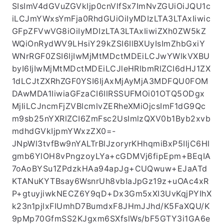
SIsImV4dGVuZGVkIjp0cnVlfSx7ImNvZGUiOiJQU1c
iLCJmYWxsYmFja0RhdGUiOiIyMDIzLTA3LTAxIiwic
GFpZFVwVG8iOiIyMDIzLTA3LTAxIiwiZXh0ZW5kZ
WQiOnRydWV9LHsiY29kZSI6IlBXUyIsImZhbGxiY
WNrRGF0ZSI6IjIwMjMtMDctMDEiLCJwYWlkVXBU
byI6IjIwMjMtMDctMDEiLCJleHRlbmRlZCI6dHJ1ZX
1dLCJtZXRhZGF0YSI6IjAxMjAyMjA3MDFQU0FOM
DAwMDA1IiwiaGFzaCI6IlRSSUFMOi01OTQ5ODgx
MjIiLCJncmFjZVBlcmlvZERheXMiOjcsImF1dG9Qc
m9sb25nYXRlZCI6ZmFsc2UsImlzQXV0b1Byb2xvb
mdhdGVkIjpmYWxzZX0=-
JNpWl3tvfBw9nYALTrBlJzoryrKHhqmiBxP5IljC6Hl
gmb6YlOH8vPngzoyLYa+cGDMVj6fipEpm+BEqIA
7oAoBYSu1ZPdzkHAa94apJg+CUQwuw+EJaATd
KTANuKYTBsay6WsnrUh8vbIaJpGz19z+uOAc4xR
P+gtuyjiwkNECZ6Y9qD+Dx3Gm5xXI3UvKqjPYIhX
k23n1pjlxFIUmhD7BumdxF8JHmJJhd/K5FaXQU/K
9pMp70GfmSS2KJgxm6SXfslWs/bF5GTY3i1GA6e