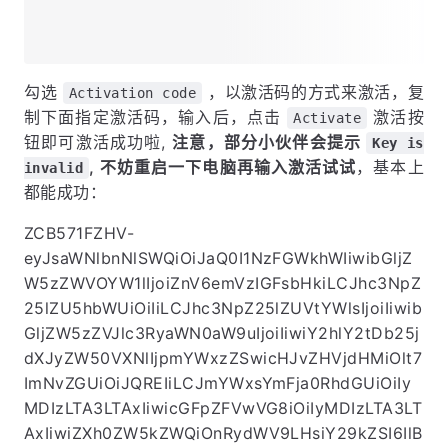
勾选
，以激活码的方式来激活，复
Activation code
制下面指定激活码，输入后，点击
激活按
Activate
钮即可激活成功啦,
注意，部分小伙伴会提示
Key is
, 不妨重启一下电脑再输入激活试试
，基本上
invalid
都能成功：
ZCB571FZHV-
eyJsaWNlbnNlSWQiOiJaQ0I1NzFGWkhWIiwibGljZ
W5zZWVOYW1lIjoiZnV6emVzIGFsbHkiLCJhc3NpZ
25lZU5hbWUiOiIiLCJhc3NpZ25lZUVtYWlsIjoiIiwib
GljZW5zZVJlc3RyaWN0aW9uIjoiIiwiY2hlY2tDb25j
dXJyZW50VXNlIjpmYWxzZSwicHJvZHVjdHMiOlt7
ImNvZGUiOiJQREIiLCJmYWxsYmFja0RhdGUiOiIy
MDIzLTA3LTAxIiwicGFpZFVwVG8iOiIyMDIzLTA3LT
AxIiwiZXh0ZW5kZWQiOnRydWV9LHsiY29kZSI6IlB