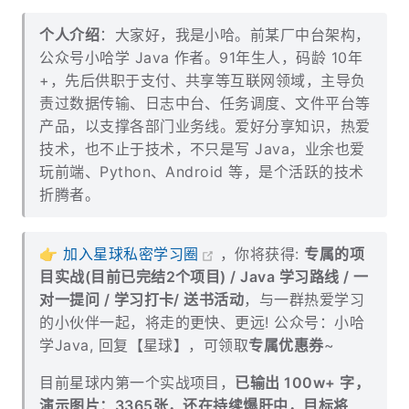
个人介绍
：大家好，我是小哈。前某厂中台架构，
公众号小哈学 Java 作者。91年生人，码龄 10年
+，先后供职于支付、共享等互联网领域，主导负
责过数据传输、日志中台、任务调度、文件平台等
产品，以支撑各部门业务线。爱好分享知识，热爱
技术，也不止于技术，不只是写 Java，业余也爱
玩前端、Python、Android 等，是个活跃的技术
折腾者。
👉
加入星球私密学习圈
，你将获得:
专属的项
目实战(目前已完结2个项目) / Java 学习路线 / 一
对一提问 / 学习打卡/ 送书活动
，与一群热爱学习
的小伙伴一起，将走的更快、更远! 公众号：小哈
学Java, 回复【星球】，可领取
专属优惠券
~
目前星球内第一个实战项目，
已输出 100w+ 字，
演示图片：3365张，还在持续爆肝中，目标将