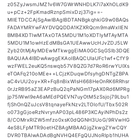
z05ZyJwsmJMZ1v6W7GWrWNHDLK7i7aXhOLdK9
u+pCz+2FpKmadRznpSmixDzj37ig==-
MIIETDCCAjSgAwIBAgIBDTANBgkqhkiG9w0BAQs
FADAYMRYwFAYDVQQDDA1KZXRQcm9maWxlIEN
BMB4XDTIwMTAxOTA5MDU1M1oXDTIyMTAyMTA
5MDU1M1owHzEdMBsGA1UEAwwUcHJvZDJ5LW
Zyb20tMjAyMDEwMTkwggEiMA0GCSqGSIb3DQE
BAQUAA4IBDwAwggEKAoIBAQCUlaUFc1wf+CfY9
wzFWEL2euKQ5nswqb57V8QZG7d7RoR6rwYUIXs
eTOAFq210oMEe++LCjzKDuqwDfsyhgDNTgZBPA
aC4vUU2oy+XR+Fq8nBixWIsH668HeOnRK6RRhsr
0rJzRB95aZ3EAPzBuQ2qPaNGm17pAX0Rd6MPRg
jp75IWwI9eA6aMEdPQEVN7uyOtM5zSsjoj79Lbu1
fjShOnQZuJcsV8tqnayeFkNzv2LTOlofU/Tbx502R
o073gGjoeRzNvrynAP03pL486P3KCAyiNPhDs2z
8/COMrxRlZW5mfzo0xsK0dQGNH3UoG/9RVwHG
4eS8LFpMTR9oetHZBAgMBAAGjgZkwgZYwCQY
DVR0TBAIwADAdBgNVHQ4EFgQUJNoRIpb1hUHA