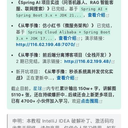
《Spring AI 项目实战（问答机器人、RAG 智能客
服、联网搜索）》
已完结，基于
Spring AI +
，
查看介绍
Spring Boot 3.x + JDK 21...
《从零手撸：仿小红书（微服务架构）》
已完结，
基于
Spring Cloud Alibaba + Spring Boot
，
查看介绍
；演示链接：
3.x + JDK 17...
http://116.62.199.48:7070/
《从零手撸：前后端分离博客项目（全栈开发）》
2 期已完结，演示链接：
http://116.62.199.48/
新开坑项目：
《从零手撸：秒杀系统高并发优化实
战》
正在更新中...，
查看介绍
截止目前，
星球
内专栏
累计输出 150w+ 字，讲解图
5110+ 张，还在持续爆肝中.. 后续还会上新更多项目，
已有 4700+ 小伙伴加入学习
，欢迎
点击围观
申明：本教程 IntelliJ IDEA 破解补丁、激活码均