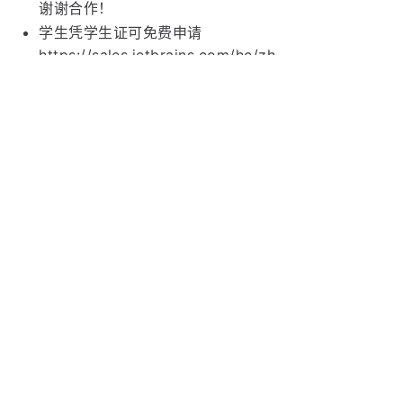
谢谢合作！
学生凭学生证可免费申请
https://sales.jetbrains.com/hc/zh-
cn/articles/207154369-学生授权申请方式 正版授
权！
创业公司可5折购买
https://www.jetbrains.com/shop/eform/startup
正版授权！
上一篇
IDEA 2024.3.2.2 最新破解版安装教程（附激活码，至
2099年~）
下一篇
IDEA 2024.3.4 最新破解版安装教程（附激活码，至
2099年~）
Copyright ©
2026
犬小哈教程
皖ICP备2020016722号