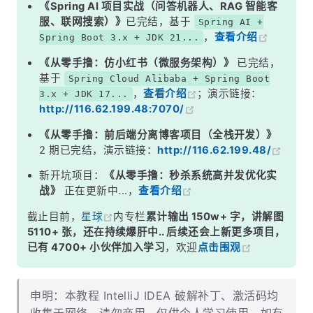
《Spring AI 项目实战（问答机器人、RAG 智能客
服、联网搜索）》
已完结，基于
Spring AI +
，
查看介绍
Spring Boot 3.x + JDK 21...
《从零手撸：仿小红书（微服务架构）》
已完结，
基于
Spring Cloud Alibaba + Spring Boot
，
查看介绍
；演示链接：
3.x + JDK 17...
http://116.62.199.48:7070/
《从零手撸：前后端分离博客项目（全栈开发）》
2 期已完结，演示链接：
http://116.62.199.48/
新开坑项目：
《从零手撸：秒杀系统高并发优化实
战》
正在更新中...，
查看介绍
截止目前，
星球
内专栏
累计输出 150w+ 字，讲解图
5110+ 张，还在持续爆肝中.. 后续还会上新更多项目，
已有 4700+ 小伙伴加入学习
，欢迎
点击围观
申明：本教程 IntelliJ IDEA 破解补丁、激活码均