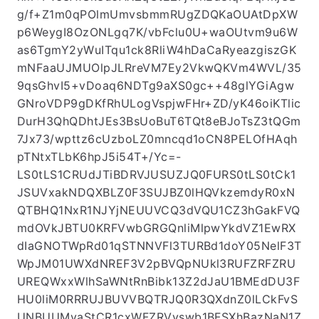
g/f+Z1m0qPOlmUmvsbmmRUgZDQKaOUAtDpXW
p6WeygI8OzONLgq7K/vbFclu0U+waOUtvm9u6W
as6TgmY2yWuITqu1ck8RliW4hDaCaRyeazgiszGK
mNFaaUJMUOlpJLRreVM7Ey2VkwQKVm4WVL/35
9qsGhvI5+vDoaq6NDTg9aXS0gc++48glYGiAgw
GNroVDP9gDKfRhULogVspjwFHr+ZD/yK46oiKTlic
DurH3QhQDhtJEs3BsUoBuT6TQt8eBJoTsZ3tQGm
7Jx73/wpttz6cUzboLZ0mncqd1oCN8PELOfHAqh
pTNtxTLbK6hpJ5i54T+/Yc=-
LS0tLS1CRUdJTiBDRVJUSUZJQ0FURS0tLS0tCk1
JSUVxakNDQXBLZ0F3SUJBZ0lHQVkzemdyR0xN
QTBHQ1NxR1NJYjNEUUVCQ3dVQU1CZ3hGakFVQ
mdOVkJBTU0KRFVwbGRGQnliMlpwYkdVZ1EwRX
dIaGNOTWpRd01qSTNNVFl3TURBd1doY05NelF3T
WpJM01UWXdNREF3V2pBVQpNUkl3RUFZRFZRU
UREQWxxWlhSaWNtRnBibk13Z2dJaU1BMEdDU3F
HU0liM0RRRUJBUVVBQTRJQ0R3QXdnZ0lLCkFvS
UNBUUMvaStCR1cxWFZRVyswb1BFSXhBazNaN1Z