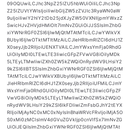
09OQUwiLCJhc3NpZ25lZU5hbWUiOiIiLCJhc3Np
Z25lZUVtYWlsIjoiIiwibGljZW5zZVJlc3RyaWN0aW
9uIjoiIiwiY2hlY2tDb25jdXJyZW50VXNlIjpmYWxzZ
SwicHJvZHVjdHMiOlt7ImNvZGUiOiJJSSIsImZhbG
xiYWNrRGF0ZSI6IjIwMjQtMTAtMTciLCJwYWlkVX
BUbyI6IjIwOTktMTItMzAiLCJleHRlbmRlZCI6dHJ1Z
X0seyJjb2RlIjoiUENXTVAiLCJmYWxsYmFja0RhdG
UiOiIyMDI0LTEwLTE3IiwicGFpZFVwVG8iOiIyMDk
5LTEyLTMwIiwiZXh0ZW5kZWQiOnRydWV9LHsiY2
9kZSI6IlBTSSIsImZhbGxiYWNrRGF0ZSI6IjIwMjQtM
TAtMTciLCJwYWlkVXBUbyI6IjIwOTktMTItMzAiLC
JleHRlbmRlZCI6dHJ1ZX0seyJjb2RlIjoiUFMiLCJmY
WxsYmFja0RhdGUiOiIyMDI0LTEwLTE3IiwicGFpZF
VwVG8iOiIyMDk5LTEyLTMwIiwiZXh0ZW5kZWQiO
nRydWV9LHsiY29kZSI6IkFDIiwiZmFsbGJhY2tEYX
RlIjoiMjAyNC0xMC0xNyIsInBhaWRVcFRvIjoiMjA5O
S0xMi0zMCIsImV4dGVuZGVkIjp0cnVlfSx7ImNvZG
UiOiJEQiIsImZhbGxiYWNrRGF0ZSI6IjIwMjQtMTAt