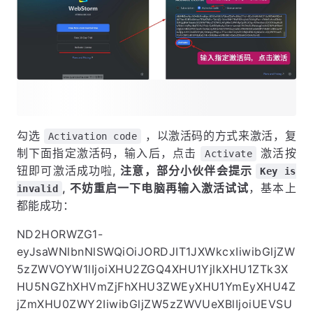
勾选
，以激活码的方式来激活，复
Activation code
制下面指定激活码，输入后，点击
激活按
Activate
钮即可激活成功啦,
注意，部分小伙伴会提示
Key is
, 不妨重启一下电脑再输入激活试试
，基本上
invalid
都能成功：
ND2HORWZG1-
eyJsaWNlbnNlSWQiOiJORDJIT1JXWkcxIiwibGljZW
5zZWVOYW1lIjoiXHU2ZGQ4XHU1YjlkXHU1ZTk3X
HU5NGZhXHVmZjFhXHU3ZWEyXHU1YmEyXHU4Z
jZmXHU0ZWY2IiwibGljZW5zZWVUeXBlIjoiUEVSU