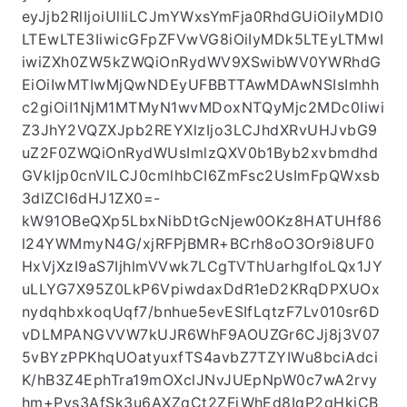
eyJjb2RlIjoiUlIiLCJmYWxsYmFja0RhdGUiOiIyMDI0
LTEwLTE3IiwicGFpZFVwVG8iOiIyMDk5LTEyLTMwI
iwiZXh0ZW5kZWQiOnRydWV9XSwibWV0YWRhdG
EiOiIwMTIwMjQwNDEyUFBBTTAwMDAwNSIsImhh
c2giOiI1NjM1MTMyN1wvMDoxNTQyMjc2MDc0Iiwi
Z3JhY2VQZXJpb2REYXlzIjo3LCJhdXRvUHJvbG9
uZ2F0ZWQiOnRydWUsImlzQXV0b1Byb2xvbmdhd
GVkIjp0cnVlLCJ0cmlhbCI6ZmFsc2UsImFpQWxsb
3dlZCI6dHJ1ZX0=-
kW91OBeQXp5LbxNibDtGcNjew0OKz8HATUHf86
l24YWMmyN4G/xjRFPjBMR+BCrh8oO3Or9i8UF0
HxVjXzI9aS7IjhlmVVwk7LCgTVThUarhgIfoLQx1JY
uLLYG7X95Z0LkP6VpiwdaxDdR1eD2KRqDPXUOx
nydqhbxkoqUqf7/bnhue5evESIfLqtzF7Lv010sr6D
vDLMPANGVVW7kUJR6WhF9AOUZGr6CJj8j3V07
5vBYzPPKhqUOatyuxfTS4avbZ7TZYIWu8bciAdci
K/hB3Z4EphTra19mOXclJNvJUEpNpW0c7wA2rvy
hm+Pvs3AfSk3u6AXZqCt2ZFjWhEd8IqP2qHkjCB