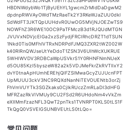
U2NFbUs2S2JNQkY5eTlTSzc3aHFueWV1VUsKM
HBDNWdybWo1TjByUEhYL1gwcmZrMldDaDgwM2
dpdnpRWVAyOWdTMzRaeTk2Y3RKeWJaZUU0dkl
SdWdFT3JKTQpUUHdvR0UwOG5MVjNJOEZwTS9
NOWFhZ3R6WE10OC9PaTFMczB3d1RJQUdMTGN
JVUVxNDVjcElGa2xzSzFydjFRClRhcDRZT1dTSUN
1Nkd0Tis0MFhIVTRxNDRPdFJMQ3ZXR2tWZ002W
k40RlRnQWJseUtYeDdoT1ZSN3V6UlhWcXUKRUE
5WHlWVDV3RDBCaWpUSVkrS1Y0RHNFNmNUeX
d5OU85Kzl5byszeW82a2k5VDJMeFkrZkRVTlIxY2
dvY0tnaApHUmhEREhjQlFZSlMwaGcyZUJUcnFPT
UpMUUU3ckV3NC9RQXdNanNiTEVOUENtb3orZj
FhVmVUYTk3SGZkaks0CjlkRUczZmRLaDI3dHFG
MFRZazRkVlVMUy9CU2FSd2R6UHdoNm4vVkZm
eXllMmFzazNFL3QwT2pnTks1TVNRPT0KLS0tLS1F
TkQgQ0VSVElGSUNBVEUtLS0tLQo=
常见问题