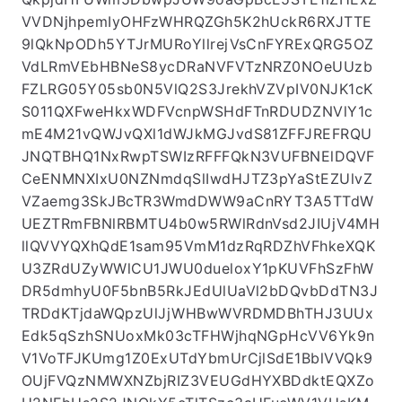
VVDNjhpemIyOHFzWHRQZGh5K2hUckR6RXJTTE
9lQkNpODh5YTJrMURoYllrejVsCnFYRExQRG5OZ
VdLRmVEbHBNeS8ycDRaNVFVTzNRZ0NOeUUzb
FZLRG05Y05sb0N5VlQ2S3JrekhVZVpIV0NJK1cK
S011QXFweHkxWDFVcnpWSHdFTnRDUDZNVlY1c
mE4M21vQWJvQXl1dWJkMGJvdS81ZFFJREFRQU
JNQTBHQ1NxRwpTSWIzRFFFQkN3VUFBNElDQVF
CeENMNXIxU0NZNmdqSlIwdHJTZ3pYaStEZUlvZ
VZaemg3SkJBcTR3WmdDWW9aCnRYT3A5TTdW
UEZTRmFBNlRBMTU4b0w5RWlRdnVsd2JIUjV4MH
llQVVYQXhQdE1sam95VmM1dzRqRDZhVFhkeXQK
U3ZRdUZyWWlCU1JWU0dueloxY1pKUVFhSzFhW
DR5dmhyU0F5bnB5RkJEdUlUaVl2bDQvbDdTN3J
TRDdKTjdaWQpzUlJjWHBwWVRDMDBhTHJ3UUx
Edk5qSzhSNUoxMk03cTFHWjhqNGpHcVV6Yk9n
V1VoTFJKUmg1Z0ExUTdYbmUrCjlSdE1BblVVQk9
OUjFVQzNMWXNZbjRIZ3VEUGdHYXBDdktEQXZo