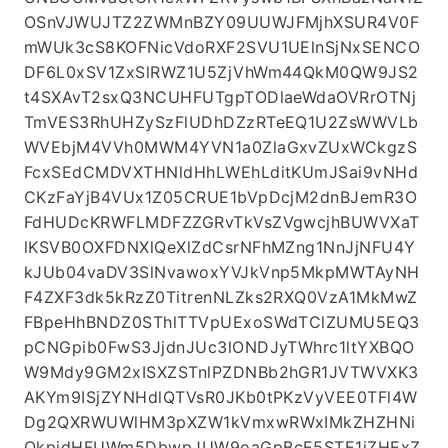
OSnVJWUJTZ2ZWMnBZY09UUWJFMjhXSUR4V0F
mWUk3cS8KOFNicVdoRXF2SVU1UElnSjNxSENCO
DF6L0xSV1ZxSlRWZ1U5ZjVhWm44QkM0QW9JS2
t4SXAvT2sxQ3NCUHFUTgpTODlaeWdaOVRrOTNj
TmVES3RhUHZySzFlUDhDZzRTeEQ1U2ZsWWVLb
WVEbjM4VVh0MWM4YVN1a0ZlaGxvZUxWCkgzS
FcxSEdCMDVXTHNldHhLWEhLditKUmJSai9vNHd
CKzFaYjB4VUx1Z05CRUE1bVpDcjM2dnBJemR3O
FdHUDcKRWFLMDFZZGRvTkVsZVgwcjhBUWVXaT
lKSVB0OXFDNXlQeXlZdCsrNFhMZng1NnJjNFU4Y
kJUb04vaDV3SlNvawoxYVJkVnp5MkpMWTAyNH
F4ZXF3dk5kRzZ0TitrenNLZks2RXQ0VzA1MkMwZ
FBpeHhBNDZ0SThlTTVpUExoSWdTClZUMU5EQ3
pCNGpib0FwS3JjdnJUc3lONDJyTWhrc1ltYXBQO
W9Mdy9GM2xISXZSTnlPZDNBb2hGR1JVTWVXK3
AKYm9ISjZYNHdlQTVsR0JKb0tPKzVyVEE0TFl4W
Dg2QXRWUWlHM3pXZW1kVmxwRWxIMkZHZHNi
QkpjdHFUWm5DbwpJUW9oaGpBcE5STE1iZHExZ