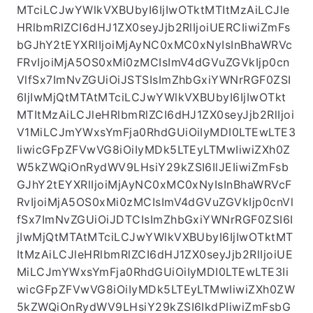
MTciLCJwYWlkVXBUbyI6IjIwOTktMTItMzAiLCJle
HRlbmRlZCI6dHJ1ZX0seyJjb2RlIjoiUERCIiwiZmFs
bGJhY2tEYXRlIjoiMjAyNC0xMC0xNyIsInBhaWRVc
FRvIjoiMjA5OS0xMi0zMCIsImV4dGVuZGVkIjp0cn
VlfSx7ImNvZGUiOiJSTSIsImZhbGxiYWNrRGF0ZSI
6IjIwMjQtMTAtMTciLCJwYWlkVXBUbyI6IjIwOTkt
MTItMzAiLCJleHRlbmRlZCI6dHJ1ZX0seyJjb2RlIjoi
V1MiLCJmYWxsYmFja0RhdGUiOiIyMDI0LTEwLTE3
IiwicGFpZFVwVG8iOiIyMDk5LTEyLTMwIiwiZXh0Z
W5kZWQiOnRydWV9LHsiY29kZSI6IlJEIiwiZmFsb
GJhY2tEYXRlIjoiMjAyNC0xMC0xNyIsInBhaWRVcF
RvIjoiMjA5OS0xMi0zMCIsImV4dGVuZGVkIjp0cnVl
fSx7ImNvZGUiOiJDTCIsImZhbGxiYWNrRGF0ZSI6I
jIwMjQtMTAtMTciLCJwYWlkVXBUbyI6IjIwOTktMT
ItMzAiLCJleHRlbmRlZCI6dHJ1ZX0seyJjb2RlIjoiUE
MiLCJmYWxsYmFja0RhdGUiOiIyMDI0LTEwLTE3Ii
wicGFpZFVwVG8iOiIyMDk5LTEyLTMwIiwiZXh0ZW
5kZWQiOnRydWV9LHsiY29kZSI6IkdPIiwiZmFsbG