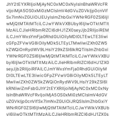
JhY2tEYXRlIjoiMjAyNC0xMC0xNyIsInBhaWRVcFR
vIjoiMjA5OS0xMi0zMCIsImV4dGVuZGVkIjp0cnVlf
Sx7ImNvZGUiOiJEUyIsImZhbGxiYWNrRGF0ZSI6IjI
wMjQtMTAtMTciLCJwYWlkVXBUbyI6IjIwOTktMTIt
MzAiLCJleHRlbmRlZCI6dHJ1ZX0seyJjb2RlIjoiREM
iLCJmYWxsYmFja0RhdGUiOiIyMDI0LTEwLTE3Iiwi
cGFpZFVwVG8iOiIyMDk5LTEyLTMwIiwiZXh0ZW5
kZWQiOnRydWV9LHsiY29kZSI6IkRQTiIsImZhbGxi
YWNrRGF0ZSI6IjIwMjQtMTAtMTciLCJwYWlkVXBU
byI6IjIwOTktMTItMzAiLCJleHRlbmRlZCI6dHJ1ZX0
seyJjb2RlIjoiRFAiLCJmYWxsYmFja0RhdGUiOiIyM
DI0LTEwLTE3IiwicGFpZFVwVG8iOiIyMDk5LTEyLT
MwIiwiZXh0ZW5kZWQiOnRydWV9LHsiY29kZSI6I
kRNIiwiZmFsbGJhY2tEYXRlIjoiMjAyNC0xMC0xNy
IsInBhaWRVcFRvIjoiMjA5OS0xMi0zMCIsImV4dGV
uZGVkIjp0cnVlfSx7ImNvZGUiOiJRQSIsImZhbGxiY
WNrRGF0ZSI6IjIwMjQtMTAtMTciLCJwYWlkVXBUb
yI6IjIwOTktMTItMzAiLCJleHRlbmRlZCI6dHJ1ZX0s