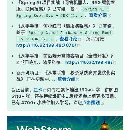
《Spring AI 项目实战（问答机器人、RAG 智能客
服、联网搜索）》
已完结，基于
Spring AI +
，
查看介绍
Spring Boot 3.x + JDK 21...
《从零手撸：仿小红书（微服务架构）》
已完结，
基于
Spring Cloud Alibaba + Spring Boot
，
查看介绍
；演示链接：
3.x + JDK 17...
http://116.62.199.48:7070/
《从零手撸：前后端分离博客项目（全栈开发）》
2 期已完结，演示链接：
http://116.62.199.48/
新开坑项目：
《从零手撸：秒杀系统高并发优化实
战》
正在更新中...，
查看介绍
截止目前，
星球
内专栏
累计输出 150w+ 字，讲解图
5110+ 张，还在持续爆肝中.. 后续还会上新更多项目，
已有 4700+ 小伙伴加入学习
，欢迎
点击围观