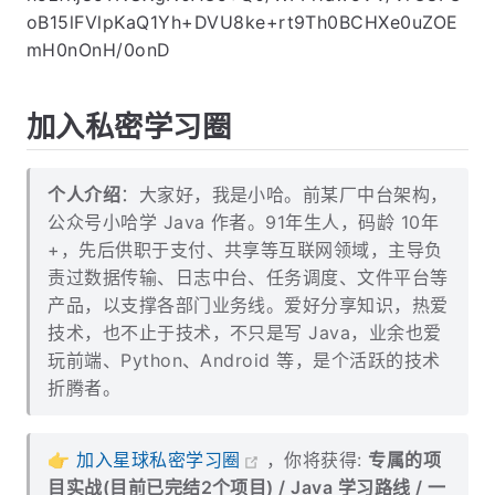
oB15lFVlpKaQ1Yh+DVU8ke+rt9Th0BCHXe0uZOE
mH0nOnH/0onD
加入私密学习圈
个人介绍
：大家好，我是小哈。前某厂中台架构，
公众号小哈学 Java 作者。91年生人，码龄 10年
+，先后供职于支付、共享等互联网领域，主导负
责过数据传输、日志中台、任务调度、文件平台等
产品，以支撑各部门业务线。爱好分享知识，热爱
技术，也不止于技术，不只是写 Java，业余也爱
玩前端、Python、Android 等，是个活跃的技术
折腾者。
👉
加入星球私密学习圈
，你将获得:
专属的项
目实战(目前已完结2个项目) / Java 学习路线 / 一