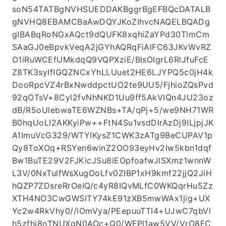
soN54TATBgNVHSUEDDAKBggrBgEFBQcDATALB
gNVHQ8EBAMCBaAwDQYJKoZIhvcNAQELBQADg
gIBABqRoNGxAQct9dQUFK8xqhiZaYPd30TlmCm
SAaGJ0eBpvkVeqA2jGYhAQRqFiAlFC63JKvWvRZ
O1iRuWCEfUMkdqQ9VQPXziE/BlsOIgrL6RlJfuFcE
Z8TK3syIfIGQZNCxYhLLUuet2HE6LJYPQ5c0jH4k
DooRpcVZ4rBxNwddpctUO2te9UU5/FjhioZQsPvd
92qOTsV+8Cyl2fvNhNKD1Uu9ff5AkVIQn4JU23oz
dB/R5oUlebwaTE6WZNBs+TA/qPj+5/we9NH71WR
B0hqUoLI2AKKyiPw++FtN4Su1vsdDlrAzDj9ILjpjJK
A1ImuVcG329/WTYIKysZ1CWK3zATg9BeCUPAV1p
Qy8ToXOq+RSYen6winZ2OO93eyHv2Iw5kbn1dqf
Bw1BuTE29V2FJKicJSu8iEOpfoafwJISXmz1wnnW
L3V/0NxTulfWsXugOoLfv0ZIBP1xH9kmf22jjQ2JiH
hQZP7ZDsreRrOeIQ/c4yR8IQvMLfC0WKQqrHu5Zz
XTH4NO3CwGWSlTY74kE91zXB5mwWAx1jig+UX
Yc2w4RkVhy0//lOmVya/PEepuuTTI4+UJwC7qbVl
h5zfhj8oTNUXgN0AOc+Q0/WFPl1aw5VV/VrO8FC