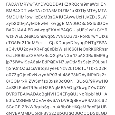
FADAYMRYwFAYDVQQDDA1KZXRQcm9maWxlIEN
BMB4XDTIwMTAxOTA5MDU1M1oXDTIyMTAyMTA
5MDU1M1owHzEdMBsGA1UEAwwUcHJvZDJ5LW
Zyb20tMjAyMDEwMTkwggEiMA0GCSqGSIb3DQE
BAQUAA4IBDwAwggEKAoIBAQCUlaUFc1wf+CfY9
wzFWEL2euKQ5nswqb57V8QZG7d7RoR6rwYUIXs
eTOAFq210oMEe++LCjzKDuqwDfsyhgDNTgZBPA
aC4vUU2oy+XR+Fq8nBixWIsH668HeOnRK6RRhsr
0rJzRB95aZ3EAPzBuQ2qPaNGm17pAX0Rd6MPRg
jp75IWwI9eA6aMEdPQEVN7uyOtM5zSsjoj79Lbu1
fjShOnQZuJcsV8tqnayeFkNzv2LTOlofU/Tbx502R
o073gGjoeRzNvrynAP03pL486P3KCAyiNPhDs2z
8/COMrxRlZW5mfzo0xsK0dQGNH3UoG/9RVwHG
4eS8LFpMTR9oetHZBAgMBAAGjgZkwgZYwCQY
DVR0TBAIwADAdBgNVHQ4EFgQUJNoRIpb1hUHA
k0foMSNM9MCEAv8wSAYDVR0jBEEwP4AUo562
SGdCEjZBvW3gubSgUouX8bOhHKQaMBgxFjAUB
gNVBAMMDUpldFByb2ZpbGUgQ0GCCQDSbLGD