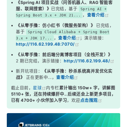
《Spring AI 项目实战（问答机器人、RAG 智能客
服、联网搜索）》
已完结，基于
Spring AI +
，
查看介绍
Spring Boot 3.x + JDK 21...
《从零手撸：仿小红书（微服务架构）》
已完结，
基于
Spring Cloud Alibaba + Spring Boot
，
查看介绍
；演示链接：
3.x + JDK 17...
http://116.62.199.48:7070/
《从零手撸：前后端分离博客项目（全栈开发）》
2 期已完结，演示链接：
http://116.62.199.48/
新开坑项目：
《从零手撸：秒杀系统高并发优化实
战》
正在更新中...，
查看介绍
截止目前，
星球
内专栏
累计输出 150w+ 字，讲解图
5110+ 张，还在持续爆肝中.. 后续还会上新更多项目，
已有 4700+ 小伙伴加入学习
，欢迎
点击围观