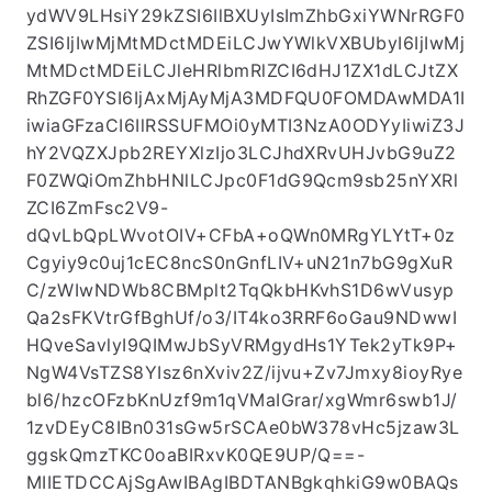
ydWV9LHsiY29kZSI6IlBXUyIsImZhbGxiYWNrRGF0
ZSI6IjIwMjMtMDctMDEiLCJwYWlkVXBUbyI6IjIwMj
MtMDctMDEiLCJleHRlbmRlZCI6dHJ1ZX1dLCJtZX
RhZGF0YSI6IjAxMjAyMjA3MDFQU0FOMDAwMDA1I
iwiaGFzaCI6IlRSSUFMOi0yMTI3NzA0ODYyIiwiZ3J
hY2VQZXJpb2REYXlzIjo3LCJhdXRvUHJvbG9uZ2
F0ZWQiOmZhbHNlLCJpc0F1dG9Qcm9sb25nYXRl
ZCI6ZmFsc2V9-
dQvLbQpLWvotOIV+CFbA+oQWn0MRgYLYtT+0z
Cgyiy9c0uj1cEC8ncS0nGnfLIV+uN21n7bG9gXuR
C/zWIwNDWb8CBMplt2TqQkbHKvhS1D6wVusyp
Qa2sFKVtrGfBghUf/o3/IT4ko3RRF6oGau9NDwwI
HQveSavlyI9QIMwJbSyVRMgydHs1YTek2yTk9P+
NgW4VsTZS8YIsz6nXviv2Z/ijvu+Zv7Jmxy8ioyRye
bl6/hzcOFzbKnUzf9m1qVMaIGrar/xgWmr6swb1J/
1zvDEyC8IBn031sGw5rSCAe0bW378vHc5jzaw3L
ggskQmzTKC0oaBIRxvK0QE9UP/Q==-
MIIETDCCAjSgAwIBAgIBDTANBgkqhkiG9w0BAQs