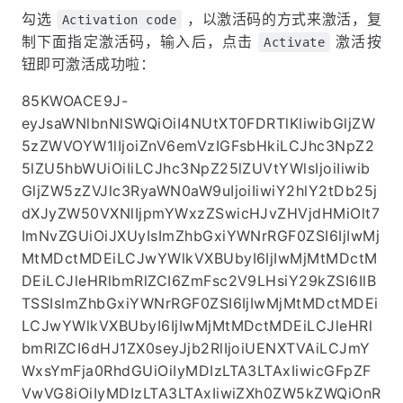
勾选
，以激活码的方式来激活，复
Activation code
制下面指定激活码，输入后，点击
激活按
Activate
钮即可激活成功啦：
85KWOACE9J-
eyJsaWNlbnNlSWQiOiI4NUtXT0FDRTlKIiwibGljZW
5zZWVOYW1lIjoiZnV6emVzIGFsbHkiLCJhc3NpZ2
5lZU5hbWUiOiIiLCJhc3NpZ25lZUVtYWlsIjoiIiwib
GljZW5zZVJlc3RyaWN0aW9uIjoiIiwiY2hlY2tDb25j
dXJyZW50VXNlIjpmYWxzZSwicHJvZHVjdHMiOlt7
ImNvZGUiOiJXUyIsImZhbGxiYWNrRGF0ZSI6IjIwMj
MtMDctMDEiLCJwYWlkVXBUbyI6IjIwMjMtMDctM
DEiLCJleHRlbmRlZCI6ZmFsc2V9LHsiY29kZSI6IlB
TSSIsImZhbGxiYWNrRGF0ZSI6IjIwMjMtMDctMDEi
LCJwYWlkVXBUbyI6IjIwMjMtMDctMDEiLCJleHRl
bmRlZCI6dHJ1ZX0seyJjb2RlIjoiUENXTVAiLCJmY
WxsYmFja0RhdGUiOiIyMDIzLTA3LTAxIiwicGFpZF
VwVG8iOiIyMDIzLTA3LTAxIiwiZXh0ZW5kZWQiOnR