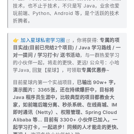
+，先后供职于支付、共享等互联网领域，主导负
责过数据传输、日志中台、任务调度、文件平台等
产品，以支撑各部门业务线。爱好分享知识，热爱
技术，也不止于技术，不只是写 Java，业余也爱
玩前端、Python、Android 等，是个活跃的技术
折腾者。
👉
加入星球私密学习圈
，你将获得:
专属的项
目实战(目前已完结2个项目) / Java 学习路线 / 一
对一提问 / 学习打卡/ 送书活动
，与一群热爱学习
的小伙伴一起，将走的更快、更远! 公众号：小哈
学Java, 回复【星球】，可领取
专属优惠券
~
目前星球内第一个实战项目，
已输出 90w+ 字，
演示图片：3365张，还在持续爆肝中，目标将
Java 程序员生涯中，比较典型的项目都教会大
家，如前端后端分离、秒杀系统、在线商城、IM
即时通讯（Netty）、权限管理、Spring Cloud