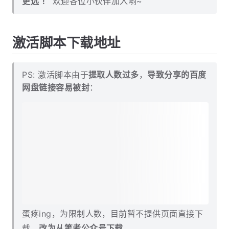
Alibaba 等... 目前有 3300+ 小伙伴已加入，一
起学习打卡，一起进步！同频的人才能走的更快、
更远 ！
欢迎各位小伙伴加入哟~
激活脚本下载地址
PS: 激活脚本由于
提取人数过多
，
导致分享的百度
网盘链接容易被封
：