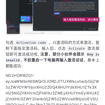
勾选
，以激活码的方式来激活，复
Activation code
制下面指定激活码，输入后，点击
激活按
Activate
钮即可激活成功啦,
注意，部分小伙伴会提示
Key is
, 不妨重启一下电脑再输入激活试试
，基本上
invalid
都能成功：
ND2HORWZG1-
eyJsaWNlbnNlSWQiOiJORDJIT1JXWkcxIiwibGljZW
5zZWVOYW1lIjoiXHU2ZGQ4XHU1YjlkXHU1ZTk3X
HU5NGZhXHVmZjFhXHU3ZWEyXHU1YmEyXHU4Z
jZmXHU0ZWY2IiwibGljZW5zZWVUeXBlIjoiUEVSU
09OQUwiLCJhc3NpZ25lZU5hbWUiOiIiLCJhc3Np