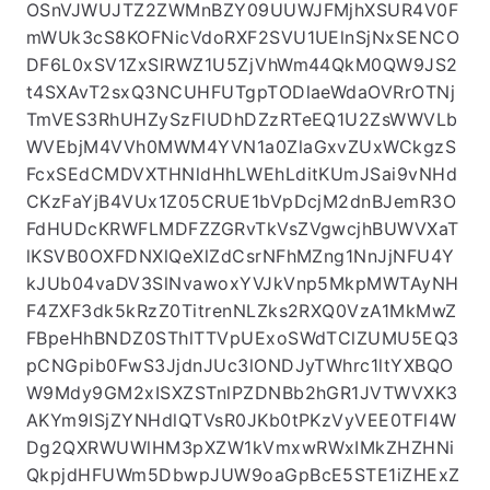
OSnVJWUJTZ2ZWMnBZY09UUWJFMjhXSUR4V0F
mWUk3cS8KOFNicVdoRXF2SVU1UElnSjNxSENCO
DF6L0xSV1ZxSlRWZ1U5ZjVhWm44QkM0QW9JS2
t4SXAvT2sxQ3NCUHFUTgpTODlaeWdaOVRrOTNj
TmVES3RhUHZySzFlUDhDZzRTeEQ1U2ZsWWVLb
WVEbjM4VVh0MWM4YVN1a0ZlaGxvZUxWCkgzS
FcxSEdCMDVXTHNldHhLWEhLditKUmJSai9vNHd
CKzFaYjB4VUx1Z05CRUE1bVpDcjM2dnBJemR3O
FdHUDcKRWFLMDFZZGRvTkVsZVgwcjhBUWVXaT
lKSVB0OXFDNXlQeXlZdCsrNFhMZng1NnJjNFU4Y
kJUb04vaDV3SlNvawoxYVJkVnp5MkpMWTAyNH
F4ZXF3dk5kRzZ0TitrenNLZks2RXQ0VzA1MkMwZ
FBpeHhBNDZ0SThlTTVpUExoSWdTClZUMU5EQ3
pCNGpib0FwS3JjdnJUc3lONDJyTWhrc1ltYXBQO
W9Mdy9GM2xISXZSTnlPZDNBb2hGR1JVTWVXK3
AKYm9ISjZYNHdlQTVsR0JKb0tPKzVyVEE0TFl4W
Dg2QXRWUWlHM3pXZW1kVmxwRWxIMkZHZHNi
QkpjdHFUWm5DbwpJUW9oaGpBcE5STE1iZHExZ