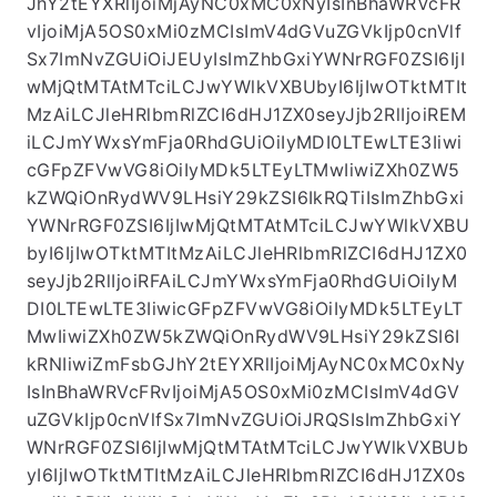
JhY2tEYXRlIjoiMjAyNC0xMC0xNyIsInBhaWRVcFR
vIjoiMjA5OS0xMi0zMCIsImV4dGVuZGVkIjp0cnVlf
Sx7ImNvZGUiOiJEUyIsImZhbGxiYWNrRGF0ZSI6IjI
wMjQtMTAtMTciLCJwYWlkVXBUbyI6IjIwOTktMTIt
MzAiLCJleHRlbmRlZCI6dHJ1ZX0seyJjb2RlIjoiREM
iLCJmYWxsYmFja0RhdGUiOiIyMDI0LTEwLTE3Iiwi
cGFpZFVwVG8iOiIyMDk5LTEyLTMwIiwiZXh0ZW5
kZWQiOnRydWV9LHsiY29kZSI6IkRQTiIsImZhbGxi
YWNrRGF0ZSI6IjIwMjQtMTAtMTciLCJwYWlkVXBU
byI6IjIwOTktMTItMzAiLCJleHRlbmRlZCI6dHJ1ZX0
seyJjb2RlIjoiRFAiLCJmYWxsYmFja0RhdGUiOiIyM
DI0LTEwLTE3IiwicGFpZFVwVG8iOiIyMDk5LTEyLT
MwIiwiZXh0ZW5kZWQiOnRydWV9LHsiY29kZSI6I
kRNIiwiZmFsbGJhY2tEYXRlIjoiMjAyNC0xMC0xNy
IsInBhaWRVcFRvIjoiMjA5OS0xMi0zMCIsImV4dGV
uZGVkIjp0cnVlfSx7ImNvZGUiOiJRQSIsImZhbGxiY
WNrRGF0ZSI6IjIwMjQtMTAtMTciLCJwYWlkVXBUb
yI6IjIwOTktMTItMzAiLCJleHRlbmRlZCI6dHJ1ZX0s