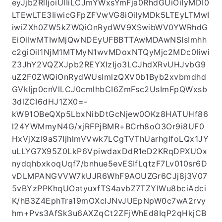
eyJjb2RlIjoiUlIiLCJmYWxsYmFja0RhdGUiOiIyMDI0
LTEwLTE3IiwicGFpZFVwVG8iOiIyMDk5LTEyLTMwI
iwiZXh0ZW5kZWQiOnRydWV9XSwibWV0YWRhdG
EiOiIwMTIwMjQwNDEyUFBBTTAwMDAwNSIsImhh
c2giOiI1NjM1MTMyN1wvMDoxNTQyMjc2MDc0Iiwi
Z3JhY2VQZXJpb2REYXlzIjo3LCJhdXRvUHJvbG9
uZ2F0ZWQiOnRydWUsImlzQXV0b1Byb2xvbmdhd
GVkIjp0cnVlLCJ0cmlhbCI6ZmFsc2UsImFpQWxsb
3dlZCI6dHJ1ZX0=-
kW91OBeQXp5LbxNibDtGcNjew0OKz8HATUHf86
l24YWMmyN4G/xjRFPjBMR+BCrh8oO3Or9i8UF0
HxVjXzI9aS7IjhlmVVwk7LCgTVThUarhgIfoLQx1JY
uLLYG7X95Z0LkP6VpiwdaxDdR1eD2KRqDPXUOx
nydqhbxkoqUqf7/bnhue5evESIfLqtzF7Lv010sr6D
vDLMPANGVVW7kUJR6WhF9AOUZGr6CJj8j3V07
5vBYzPPKhqUOatyuxfTS4avbZ7TZYIWu8bciAdci
K/hB3Z4EphTra19mOXclJNvJUEpNpW0c7wA2rvy
hm+Pvs3AfSk3u6AXZqCt2ZFjWhEd8IqP2qHkjCB