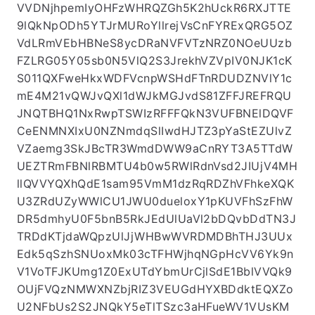
VVDNjhpemIyOHFzWHRQZGh5K2hUckR6RXJTTE
9lQkNpODh5YTJrMURoYllrejVsCnFYRExQRG5OZ
VdLRmVEbHBNeS8ycDRaNVFVTzNRZ0NOeUUzb
FZLRG05Y05sb0N5VlQ2S3JrekhVZVpIV0NJK1cK
S011QXFweHkxWDFVcnpWSHdFTnRDUDZNVlY1c
mE4M21vQWJvQXl1dWJkMGJvdS81ZFFJREFRQU
JNQTBHQ1NxRwpTSWIzRFFFQkN3VUFBNElDQVF
CeENMNXIxU0NZNmdqSlIwdHJTZ3pYaStEZUlvZ
VZaemg3SkJBcTR3WmdDWW9aCnRYT3A5TTdW
UEZTRmFBNlRBMTU4b0w5RWlRdnVsd2JIUjV4MH
llQVVYQXhQdE1sam95VmM1dzRqRDZhVFhkeXQK
U3ZRdUZyWWlCU1JWU0dueloxY1pKUVFhSzFhW
DR5dmhyU0F5bnB5RkJEdUlUaVl2bDQvbDdTN3J
TRDdKTjdaWQpzUlJjWHBwWVRDMDBhTHJ3UUx
Edk5qSzhSNUoxMk03cTFHWjhqNGpHcVV6Yk9n
V1VoTFJKUmg1Z0ExUTdYbmUrCjlSdE1BblVVQk9
OUjFVQzNMWXNZbjRIZ3VEUGdHYXBDdktEQXZo
U2NFbUs2S2JNQkY5eTlTSzc3aHFueWV1VUsKM