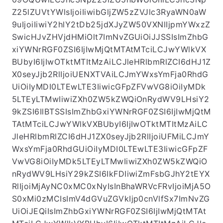
Z25lZUVtYWlsIjoiIiwibGljZW5zZVJlc3RyaWN0aW
9uIjoiIiwiY2hlY2tDb25jdXJyZW50VXNlIjpmYWxzZ
SwicHJvZHVjdHMiOlt7ImNvZGUiOiJJSSIsImZhbG
xiYWNrRGF0ZSI6IjIwMjQtMTAtMTciLCJwYWlkVX
BUbyI6IjIwOTktMTItMzAiLCJleHRlbmRlZCI6dHJ1Z
X0seyJjb2RlIjoiUENXTVAiLCJmYWxsYmFja0RhdG
UiOiIyMDI0LTEwLTE3IiwicGFpZFVwVG8iOiIyMDk
5LTEyLTMwIiwiZXh0ZW5kZWQiOnRydWV9LHsiY2
9kZSI6IlBTSSIsImZhbGxiYWNrRGF0ZSI6IjIwMjQtM
TAtMTciLCJwYWlkVXBUbyI6IjIwOTktMTItMzAiLC
JleHRlbmRlZCI6dHJ1ZX0seyJjb2RlIjoiUFMiLCJmY
WxsYmFja0RhdGUiOiIyMDI0LTEwLTE3IiwicGFpZF
VwVG8iOiIyMDk5LTEyLTMwIiwiZXh0ZW5kZWQiO
nRydWV9LHsiY29kZSI6IkFDIiwiZmFsbGJhY2tEYX
RlIjoiMjAyNC0xMC0xNyIsInBhaWRVcFRvIjoiMjA5O
S0xMi0zMCIsImV4dGVuZGVkIjp0cnVlfSx7ImNvZG
UiOiJEQiIsImZhbGxiYWNrRGF0ZSI6IjIwMjQtMTAt