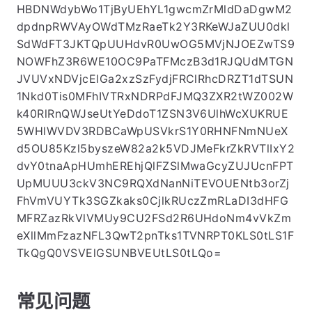
HBDNWdybWo1TjByUEhYL1gwcmZrMldDaDgwM2
dpdnpRWVAyOWdTMzRaeTk2Y3RKeWJaZUU0dkl
SdWdFT3JKTQpUUHdvR0UwOG5MVjNJOEZwTS9
NOWFhZ3R6WE10OC9PaTFMczB3d1RJQUdMTGN
JVUVxNDVjcElGa2xzSzFydjFRClRhcDRZT1dTSUN
1Nkd0Tis0MFhIVTRxNDRPdFJMQ3ZXR2tWZ002W
k40RlRnQWJseUtYeDdoT1ZSN3V6UlhWcXUKRUE
5WHlWVDV3RDBCaWpUSVkrS1Y0RHNFNmNUeX
d5OU85Kzl5byszeW82a2k5VDJMeFkrZkRVTlIxY2
dvY0tnaApHUmhEREhjQlFZSlMwaGcyZUJUcnFPT
UpMUUU3ckV3NC9RQXdNanNiTEVOUENtb3orZj
FhVmVUYTk3SGZkaks0CjlkRUczZmRLaDI3dHFG
MFRZazRkVlVMUy9CU2FSd2R6UHdoNm4vVkZm
eXllMmFzazNFL3QwT2pnTks1TVNRPT0KLS0tLS1F
TkQgQ0VSVElGSUNBVEUtLS0tLQo=
常见问题