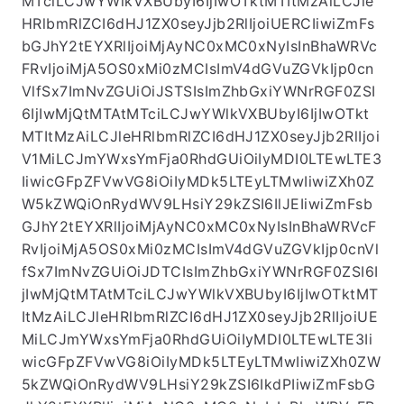
MTciLCJwYWlkVXBUbyI6IjIwOTktMTItMzAiLCJle
HRlbmRlZCI6dHJ1ZX0seyJjb2RlIjoiUERCIiwiZmFs
bGJhY2tEYXRlIjoiMjAyNC0xMC0xNyIsInBhaWRVc
FRvIjoiMjA5OS0xMi0zMCIsImV4dGVuZGVkIjp0cn
VlfSx7ImNvZGUiOiJSTSIsImZhbGxiYWNrRGF0ZSI
6IjIwMjQtMTAtMTciLCJwYWlkVXBUbyI6IjIwOTkt
MTItMzAiLCJleHRlbmRlZCI6dHJ1ZX0seyJjb2RlIjoi
V1MiLCJmYWxsYmFja0RhdGUiOiIyMDI0LTEwLTE3
IiwicGFpZFVwVG8iOiIyMDk5LTEyLTMwIiwiZXh0Z
W5kZWQiOnRydWV9LHsiY29kZSI6IlJEIiwiZmFsb
GJhY2tEYXRlIjoiMjAyNC0xMC0xNyIsInBhaWRVcF
RvIjoiMjA5OS0xMi0zMCIsImV4dGVuZGVkIjp0cnVl
fSx7ImNvZGUiOiJDTCIsImZhbGxiYWNrRGF0ZSI6I
jIwMjQtMTAtMTciLCJwYWlkVXBUbyI6IjIwOTktMT
ItMzAiLCJleHRlbmRlZCI6dHJ1ZX0seyJjb2RlIjoiUE
MiLCJmYWxsYmFja0RhdGUiOiIyMDI0LTEwLTE3Ii
wicGFpZFVwVG8iOiIyMDk5LTEyLTMwIiwiZXh0ZW
5kZWQiOnRydWV9LHsiY29kZSI6IkdPIiwiZmFsbG