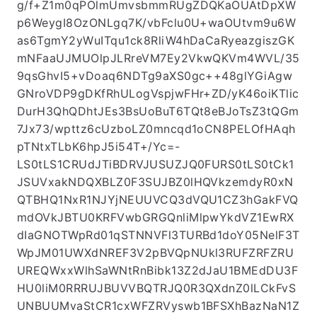
g/f+Z1m0qPOlmUmvsbmmRUgZDQKaOUAtDpXW
p6WeygI8OzONLgq7K/vbFclu0U+waOUtvm9u6W
as6TgmY2yWuITqu1ck8RliW4hDaCaRyeazgiszGK
mNFaaUJMUOlpJLRreVM7Ey2VkwQKVm4WVL/35
9qsGhvI5+vDoaq6NDTg9aXS0gc++48glYGiAgw
GNroVDP9gDKfRhULogVspjwFHr+ZD/yK46oiKTlic
DurH3QhQDhtJEs3BsUoBuT6TQt8eBJoTsZ3tQGm
7Jx73/wpttz6cUzboLZ0mncqd1oCN8PELOfHAqh
pTNtxTLbK6hpJ5i54T+/Yc=-
LS0tLS1CRUdJTiBDRVJUSUZJQ0FURS0tLS0tCk1
JSUVxakNDQXBLZ0F3SUJBZ0lHQVkzemdyR0xN
QTBHQ1NxR1NJYjNEUUVCQ3dVQU1CZ3hGakFVQ
mdOVkJBTU0KRFVwbGRGQnliMlpwYkdVZ1EwRX
dIaGNOTWpRd01qSTNNVFl3TURBd1doY05NelF3T
WpJM01UWXdNREF3V2pBVQpNUkl3RUFZRFZRU
UREQWxxWlhSaWNtRnBibk13Z2dJaU1BMEdDU3F
HU0liM0RRRUJBUVVBQTRJQ0R3QXdnZ0lLCkFvS
UNBUUMvaStCR1cxWFZRVyswb1BFSXhBazNaN1Z