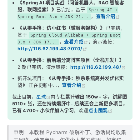
《Spring AI 项目实战（问答机器人、RAG 智能客
服、联网搜索）》
已完结，基于
Spring AI +
，
查看介绍
Spring Boot 3.x + JDK 21...
《从零手撸：仿小红书（微服务架构）》
已完结，
基于
Spring Cloud Alibaba + Spring Boot
，
查看介绍
；演示链接：
3.x + JDK 17...
http://116.62.199.48:7070/
《从零手撸：前后端分离博客项目（全栈开发）》
2 期已完结，演示链接：
http://116.62.199.48/
新开坑项目：
《从零手撸：秒杀系统高并发优化实
战》
正在更新中...，
查看介绍
截止目前，
星球
内专栏
累计输出 150w+ 字，讲解图
5110+ 张，还在持续爆肝中.. 后续还会上新更多项目，
已有 4700+ 小伙伴加入学习
，欢迎
点击围观
申明：本教程 Pycharm 破解补丁、激活码均收集