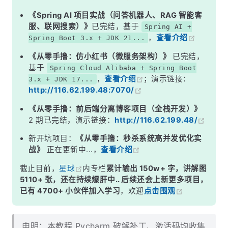
《Spring AI 项目实战（问答机器人、RAG 智能客
服、联网搜索）》
已完结，基于
Spring AI +
，
查看介绍
Spring Boot 3.x + JDK 21...
《从零手撸：仿小红书（微服务架构）》
已完结，
基于
Spring Cloud Alibaba + Spring Boot
，
查看介绍
；演示链接：
3.x + JDK 17...
http://116.62.199.48:7070/
《从零手撸：前后端分离博客项目（全栈开发）》
2 期已完结，演示链接：
http://116.62.199.48/
新开坑项目：
《从零手撸：秒杀系统高并发优化实
战》
正在更新中...，
查看介绍
截止目前，
星球
内专栏
累计输出 150w+ 字，讲解图
5110+ 张，还在持续爆肝中.. 后续还会上新更多项目，
已有 4700+ 小伙伴加入学习
，欢迎
点击围观
申明：本教程 Pycharm 破解补丁、激活码均收集