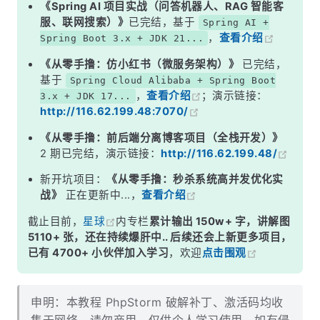
《Spring AI 项目实战（问答机器人、RAG 智能客
服、联网搜索）》
已完结，基于
Spring AI +
，
查看介绍
Spring Boot 3.x + JDK 21...
《从零手撸：仿小红书（微服务架构）》
已完结，
基于
Spring Cloud Alibaba + Spring Boot
，
查看介绍
；演示链接：
3.x + JDK 17...
http://116.62.199.48:7070/
《从零手撸：前后端分离博客项目（全栈开发）》
2 期已完结，演示链接：
http://116.62.199.48/
新开坑项目：
《从零手撸：秒杀系统高并发优化实
战》
正在更新中...，
查看介绍
截止目前，
星球
内专栏
累计输出 150w+ 字，讲解图
5110+ 张，还在持续爆肝中.. 后续还会上新更多项目，
已有 4700+ 小伙伴加入学习
，欢迎
点击围观
申明：本教程 PhpStorm 破解补丁、激活码均收