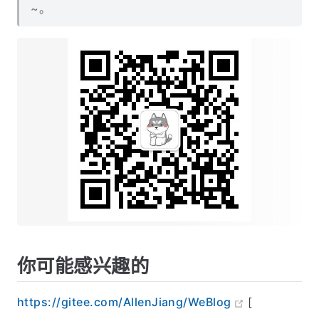
~。
你可能感兴趣的
https://gitee.com/AllenJiang/WeBlog
[