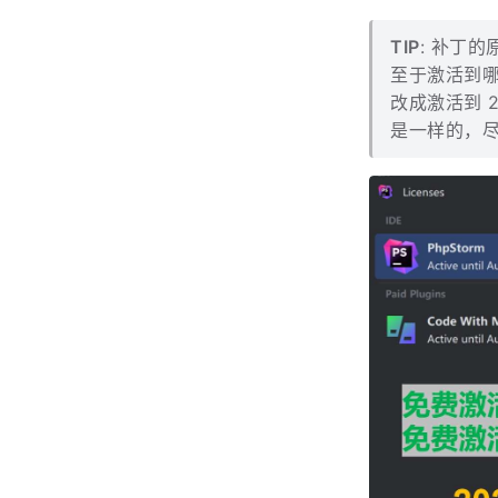
TIP
: 补丁的
至于激活到
改成激活到 
是一样的，尽