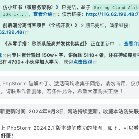
：仿小红书（微服务架构）》
已完结，基于
Spring Cloud Alib
，
查看介绍
；演示链接：
http://116.62.199.48:
+ JDK 17...
：前后端分离博客项目（全栈开发）》
2 期已完结，演示链接：
.62.199.48/
：
《从零手撸：秒杀系统高并发优化实战》
正在更新中...，
查看介
球
内专栏
累计输出 150w+ 字，讲解图 5110+ 张，还在持续爆肝
有 4700+ 小伙伴加入学习
，欢迎
点击围观
 PhpStorm 破解补丁、激活码均收集于网络，请勿商用，
，请联系作者删除。若条件允许，希望大家购买正版 ！
新更新时间: 2024年9月3日, 网站持续更新，收藏本站防失
 PhpStorm 2024.2.1 版本破解成功的截图，如下，可
辣，舒服！