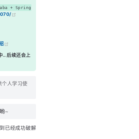
aba + Spring
7070/
绍
中.. 后续还会上
仅供个人学习使
联哟
~
以看到已经成功破解