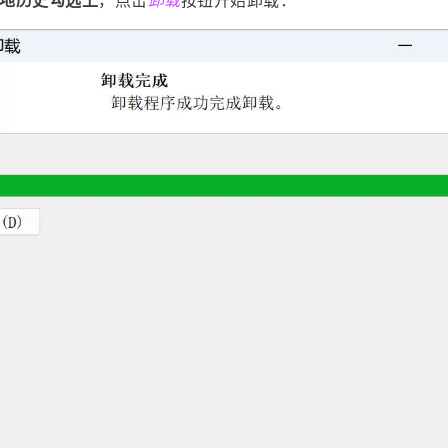
地历史勾选上
，点击
卸载
按钮开始卸载：