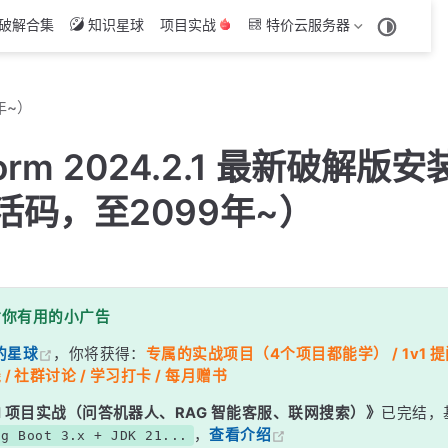
破解合集
知识星球
项目实战
特价云服务器
年~）
torm 2024.2.1 最新破解版
活码，至2099年~）
对你有用的小广告
的星球
，你将获得：
专属的实战项目（4个项目都能学） / 1v1 提问
 / 社群讨论 / 学习打卡 / 每月赠书
g AI 项目实战（问答机器人、RAG 智能客服、联网搜索）》
已完结，
，
查看介绍
ng Boot 3.x + JDK 21...