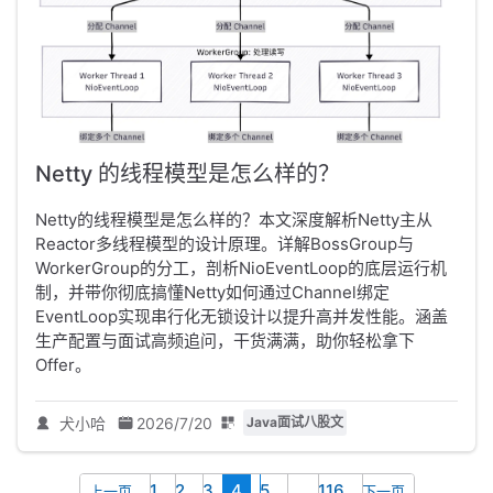
Netty 的线程模型是怎么样的？
Netty的线程模型是怎么样的？本文深度解析Netty主从
Reactor多线程模型的设计原理。详解BossGroup与
WorkerGroup的分工，剖析NioEventLoop的底层运行机
制，并带你彻底搞懂Netty如何通过Channel绑定
EventLoop实现串行化无锁设计以提升高并发性能。涵盖
生产配置与面试高频追问，干货满满，助你轻松拿下
Offer。
犬小哈
2026/7/20
Java面试八股文
1
2
3
4
5
...
116
上一页
下一页