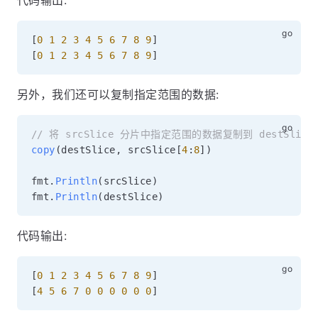
[
0
1
2
3
4
5
6
7
8
9
]
[
0
1
2
3
4
5
6
7
8
9
]
另外，我们还可以复制指定范围的数据:
// 将 srcSlice 分片中指定范围的数据复制到 destSlice
copy
(
destSlice
,
 srcSlice
[
4
:
8
]
)
fmt
.
Println
(
srcSlice
)
fmt
.
Println
(
destSlice
)
代码输出:
[
0
1
2
3
4
5
6
7
8
9
]
[
4
5
6
7
0
0
0
0
0
0
]