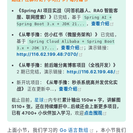
五、从数组或切片生成新的切片
《Spring AI 项目实战（问答机器人、RAG 智能客
服、联网搜索）》
已完结，基于
Spring AI +
5.1 从指定范围中生成切片
，
查看介绍
Spring Boot 3.x + JDK 21...
5.2 重置切片
《从零手撸：仿小红书（微服务架构）》
已完结，
六、复制切片元素到另一个切片
基于
Spring Cloud Alibaba + Spring Boot
，
查看介绍
；演示链接：
3.x + JDK 17...
七、从切片中删除元素
http://116.62.199.48:7070/
《从零手撸：前后端分离博客项目（全栈开发）》
2 期已完结，演示链接：
http://116.62.199.48/
新开坑项目：
《从零手撸：秒杀系统高并发优化实
战》
正在更新中...，
查看介绍
截止目前，
星球
内专栏
累计输出 150w+ 字，讲解图
5110+ 张，还在持续爆肝中.. 后续还会上新更多项目，
已有 4700+ 小伙伴加入学习
，欢迎
点击围观
上面小节，我们学习的
Go 语言数组
，本小节我们