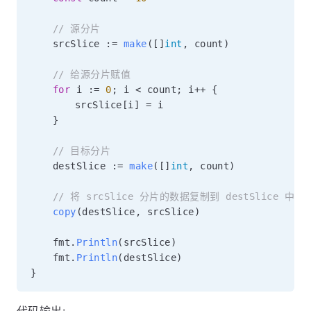
// 源分片
	srcSlice 
:=
make
(
[
]
int
,
 count
)
// 给源分片赋值
for
 i 
:=
0
;
 i 
<
 count
;
 i
++
{
		srcSlice
[
i
]
=
 i

}
// 目标分片
	destSlice 
:=
make
(
[
]
int
,
 count
)
// 将 srcSlice 分片的数据复制到 destSlice 中
copy
(
destSlice
,
 srcSlice
)
	fmt
.
Println
(
srcSlice
)
	fmt
.
Println
(
destSlice
)
}
代码输出: