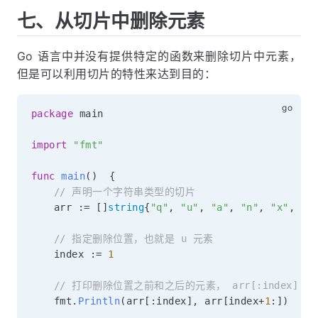
七、从切片中删除元素
Go 语言中并没有提供特定的函数来删除切片中元素，
但是可以利用切片的特性来达到目的：
package
 main

import
"fmt"
func
main
(
)
{
// 声明一个字符串类型的切片
	arr 
:=
[
]
string
{
"q"
,
"u"
,
"a"
,
"n"
,
"x"
,
"i
// 指定删除位置，也就是 u 元素
	index 
:=
1
// 打印删除位置之前和之后的元素， arr[:index]
	fmt
.
Println
(
arr
[
:
index
]
,
 arr
[
index
+
1
:
]
)