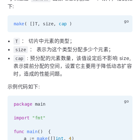
下:
make
(
[
]
T
,
 size
,
cap
)
： 切片中元素的类型；
T
： 表示为这个类型分配多少个元素；
size
: 预分配的元素数量，该值设定后不影响 size,
cap
表示提前分配的空间，设置它主要用于降低动态扩容
时，造成的性能问题。
示例代码如下:
package
 main

import
"fmt"
func
main
(
)
{
	a 
:=
make
(
[
]
int
,
4
)