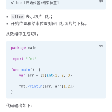
slice 
[
开始位置
:
结束位置
]
表示切片目标；
slice
开始位置和结束位置对应目标切片的下标。
从数组中生成切片：
package
 main

import
"fmt"
func
main
(
)
{
var
 arr 
=
[
3
]
int
{
1
,
2
,
3
}
	fmt
.
Println
(
arr
,
 arr
[
1
:
2
]
)
}
代码输出如下: