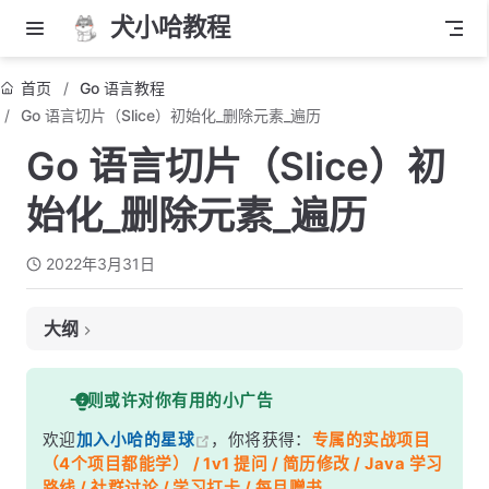
犬小哈教程
首页
Go 语言教程
Go 语言切片（Slice）初始化_删除元素_遍历
Go 语言切片（Slice）初
始化_删除元素_遍历
2022年3月31日
大纲
一、什么是切片
一则或许对你有用的小广告
二、声明切片
欢迎
加入小哈的星球
，你将获得：
专属的实战项目
三、使用 make() 函数构造切片
（4个项目都能学） / 1v1 提问 / 简历修改 / Java 学习
四、使用 append() 函数为切片添加元素
路线 / 社群讨论 / 学习打卡 / 每月赠书