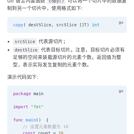
Go 语言内置函数
可以将一个切片中的数据复
copy()
制到另一个切片中，使用格式如下:
copy
(
 destSlice
,
 srcSlice 
[
]
T
)
int
代表源切片；
srcSlice
代表目标切片。注意，目标切片必须有
destSlice
足够的空间来装载源切片的元素个数。返回值为整
型，表示实际发生复制的元素个数。
演示代码如下:
package
 main

import
"fmt"
func
main
(
)
{
// 设置元素数量为 10
const
 count 
=
10