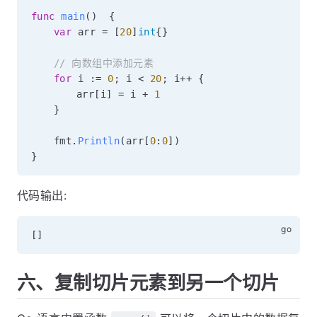
func
main
(
)
{
var
 arr 
=
[
20
]
int
{
}
// 向数组中添加元素
for
 i 
:=
0
;
 i 
<
20
;
 i
++
{
		arr
[
i
]
=
 i 
+
1
}
	fmt
.
Println
(
arr
[
0
:
0
]
)
}
代码输出:
[
]
六、复制切片元素到另一个切片