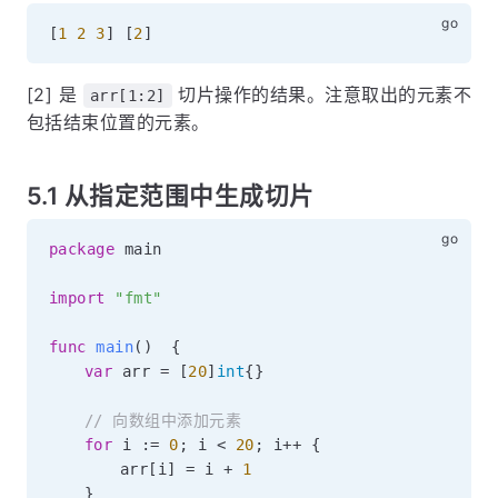
[
1
2
3
]
[
2
]
[2] 是
切片操作的结果。注意取出的元素不
arr[1:2]
包括结束位置的元素。
5.1 从指定范围中生成切片
package
 main

import
"fmt"
func
main
(
)
{
var
 arr 
=
[
20
]
int
{
}
// 向数组中添加元素
for
 i 
:=
0
;
 i 
<
20
;
 i
++
{
		arr
[
i
]
=
 i 
+
1
}