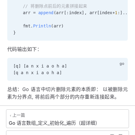
// 将删除点前后的元素拼接起来
	arr 
=
append
(
arr
[
:
index
]
,
 arr
[
index
+
1
:
]
...
)
	fmt
.
Println
(
arr
)
}
代码输出如下：
[
q
]
[
a n x i a o h a
]
[
q a n x i a o h a
]
总结：Go 语言中切片删除元素的本质即： 以被删除元
素为分界点, 将前后两个部分的内存重新连接起来。
上一篇
Go 语言数组_定义_初始化_遍历（超详细）