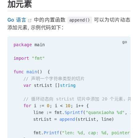
加元素
Go 语言
中的内置函数
可以为切片动态
append()
添加元素, 示例代码如下：
package
 main

import
"fmt"
func
main
(
)
{
// 声明一个字符串类型的切片
var
 strList 
[
]
string
// 循环动态向 strList 切片中添加 20 个元素，并
for
 i 
:=
0
;
 i 
<
10
;
 i
++
{
		line 
:=
 fmt
.
Sprintf
(
"quanxiaoha %d"
,
 i
)
		strList 
=
append
(
strList
,
 line
)
		fmt
.
Printf
(
"len: %d, cap: %d, pointer: %