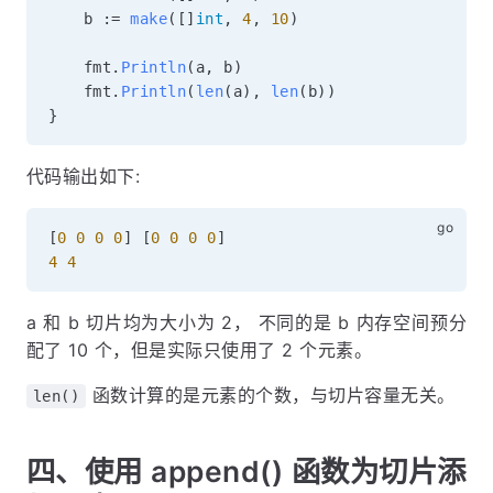
	b 
:=
make
(
[
]
int
,
4
,
10
)
	fmt
.
Println
(
a
,
 b
)
	fmt
.
Println
(
len
(
a
)
,
len
(
b
)
)
}
代码输出如下:
[
0
0
0
0
]
[
0
0
0
0
]
4
4
a 和 b 切片均为大小为 2， 不同的是 b 内存空间预分
配了 10 个，但是实际只使用了 2 个元素。
函数计算的是元素的个数，与切片容量无关。
len()
四、使用 append() 函数为切片添