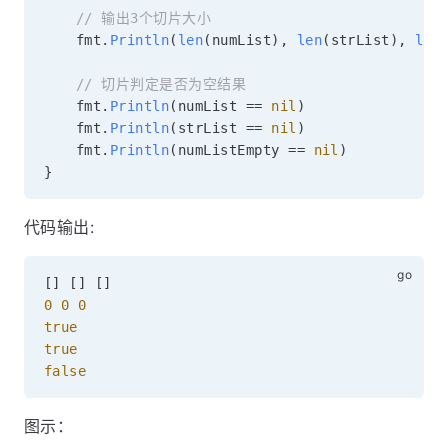
// 输出3个切片大小
	fmt
.
Println
(
len
(
numList
)
,
len
(
strList
)
,
len
// 切片判定是否为空结果
	fmt
.
Println
(
numList 
==
nil
)
	fmt
.
Println
(
strList 
==
nil
)
	fmt
.
Println
(
numListEmpty 
==
nil
)
}
代码输出:
[
]
[
]
[
]
0
0
0
true
true
false
图示：