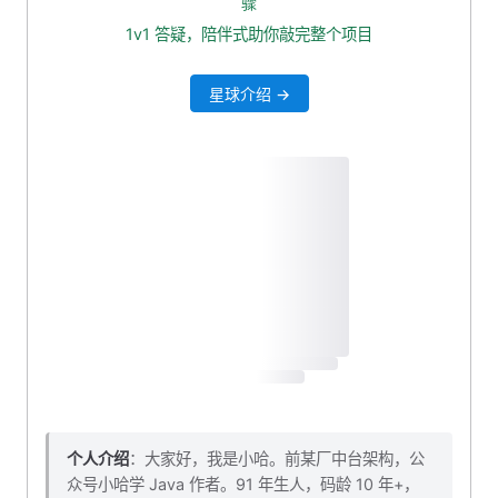
骤
RateLimiter 使用
1v1 答疑，陪伴式助你敲完整个项目
测试一下
星球介绍 →
搭配 Nacos 动态配置
再次测试
本小节源码下载
个人介绍
：大家好，我是小哈。前某厂中台架构，公
众号小哈学 Java 作者。91 年生人，码龄 10 年+，