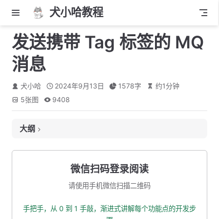
犬小哈教程
发送携带 Tag 标签的 MQ
消息
犬小哈
2024年9月13日
1578
字
约
1
分钟
5
张图
9408
大纲
什么是 Tag ?
什么时候该用 Topic，什么时候该用 Tag？
微信扫码登录阅读
整合 RocketMQ
请使用手机微信扫描二维码
创建消息体 DTO
手把手，从 0 到 1 手敲，渐进式讲解每个功能点的开发步
创建 MQ 常量类