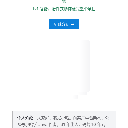
骤
补充 service 业务层
1v1 答疑，陪伴式助你敲完整个项目
本小节源码下载
星球介绍 →
个人介绍
：大家好，我是小哈。前某厂中台架构，公
众号小哈学 Java 作者。91 年生人，码龄 10 年+，