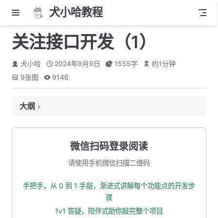
犬小哈教程
关注接口开发（1）
犬小哈
2024年9月9日
1555
字
约
1
分钟
9
张图
9146
大纲
接口定义
接口地址
微信扫码登录阅读
入参
请使用手机微信扫描二维码
出参
手把手，从 0 到 1 手敲，渐进式讲解每个功能点的开发步
创建入参 VO 实体类
骤
创建全局错误码枚举类
1v1 答疑，陪伴式助你敲完整个项目