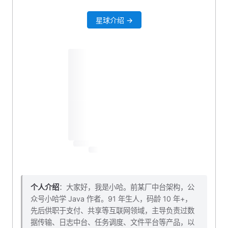
创建 service 业务层
星球介绍 →
校验关注的用户是否存在
创建 controller 接口
网关路由转发
自测一波
本小节源码下载
个人介绍
：大家好，我是小哈。前某厂中台架构，公
众号小哈学 Java 作者。91 年生人，码龄 10 年+，
先后供职于支付、共享等互联网领域，主导负责过数
据传输、日志中台、任务调度、文件平台等产品，以