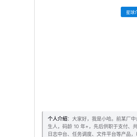
bootstrap 配置文件
星球介
代码生成配置文件
日志配置文件
测试看看
本小节源码下载
个人介绍
：大家好，我是小哈。前某厂中台架
生人，码龄 10 年+，先后供职于支付
日志中台、任务调度、文件平台等产品，