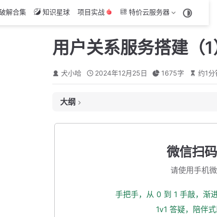
破解合集
知识星球
项目实战
特价云服务器
用户关系服务搭建（1
犬小哈
2024年12月25日
1675
字
约
1
分
大纲
创建父模块
创建 api 模块
微信扫码
创建 biz 模块
请使用手机微
完善项目
启动类
手把手，从 0 到 1 手敲，
application 配置文件
1v1 答疑，陪伴