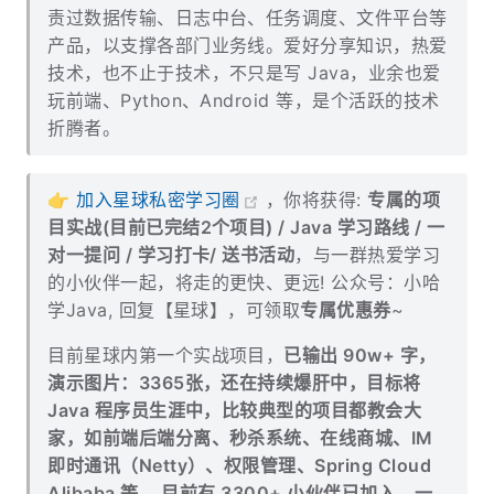
责过数据传输、日志中台、任务调度、文件平台等
产品，以支撑各部门业务线。爱好分享知识，热爱
技术，也不止于技术，不只是写 Java，业余也爱
玩前端、Python、Android 等，是个活跃的技术
折腾者。
👉
加入星球私密学习圈
，你将获得:
专属的项
目实战(目前已完结2个项目) / Java 学习路线 / 一
对一提问 / 学习打卡/ 送书活动
，与一群热爱学习
的小伙伴一起，将走的更快、更远! 公众号：小哈
学Java, 回复【星球】，可领取
专属优惠券
~
目前星球内第一个实战项目，
已输出 90w+ 字，
演示图片：3365张，还在持续爆肝中，目标将
Java 程序员生涯中，比较典型的项目都教会大
家，如前端后端分离、秒杀系统、在线商城、IM
即时通讯（Netty）、权限管理、Spring Cloud
Alibaba 等... 目前有 3300+ 小伙伴已加入，一