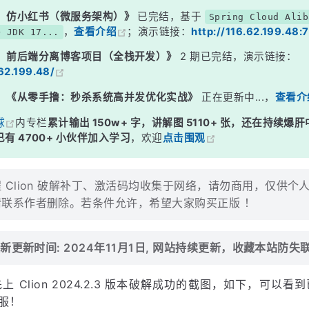
：仿小红书（微服务架构）》
已完结，基于
Spring Cloud Alib
，
查看介绍
；演示链接：
http://116.62.199.48:
+ JDK 17...
：前后端分离博客项目（全栈开发）》
2 期已完结，演示链接：
.62.199.48/
：
《从零手撸：秒杀系统高并发优化实战》
正在更新中...，
查看介
球
内专栏
累计输出 150w+ 字，讲解图 5110+ 张，还在持续爆肝
有 4700+ 小伙伴加入学习
，欢迎
点击围观
 Clion 破解补丁、激活码均收集于网络，请勿商用，仅供个
联系作者删除。若条件允许，希望大家购买正版 ！
新更新时间: 2024年11月1日, 网站持续更新，收藏本站防失
 Clion 2024.2.3 版本破解成功的截图，如下，可以
舒服！