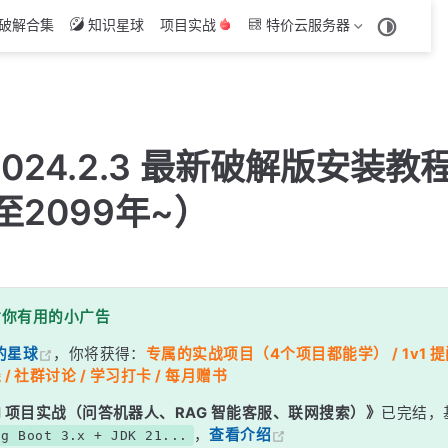
破解合集
知识星球
项目实战
特价云服务器
）
n 2024.2.3 最新破解版安装
至2099年~）
日
对你有用的小广告
的星球
，你将获得：
专属的实战项目（4个项目都能学） / 1v1 提问
 / 社群讨论 / 学习打卡 / 每月赠书
g AI 项目实战（问答机器人、RAG 智能客服、联网搜索）》
已完结，
，
查看介绍
ng Boot 3.x + JDK 21...