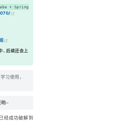
aba + Spring
7070/
绍
中.. 后续还会上
人学习使用，
联哟
~
看到已经成功破解到