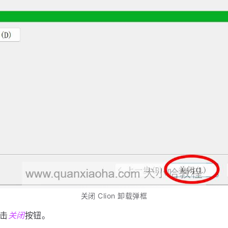
关闭 Clion 卸载弹框
击
关闭
按钮。