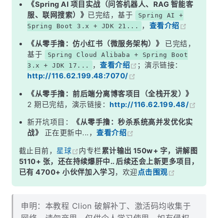
《Spring AI 项目实战（问答机器人、RAG 智能客
服、联网搜索）》
已完结，基于
Spring AI +
，
查看介绍
Spring Boot 3.x + JDK 21...
《从零手撸：仿小红书（微服务架构）》
已完结，
基于
Spring Cloud Alibaba + Spring Boot
，
查看介绍
；演示链接：
3.x + JDK 17...
http://116.62.199.48:7070/
《从零手撸：前后端分离博客项目（全栈开发）》
2 期已完结，演示链接：
http://116.62.199.48/
新开坑项目：
《从零手撸：秒杀系统高并发优化实
战》
正在更新中...，
查看介绍
截止目前，
星球
内专栏
累计输出 150w+ 字，讲解图
5110+ 张，还在持续爆肝中.. 后续还会上新更多项目，
已有 4700+ 小伙伴加入学习
，欢迎
点击围观
申明：本教程 Clion 破解补丁、激活码均收集于