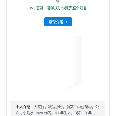
骤
多级缓存架构
1v1 答疑，陪伴式助你敲完整个项目
编码实现
星球介绍 →
第一步：添加 Caffeine 依赖
第二步：配置 Caffeine 缓存 Bean
第三步：改造商品列表查询
第四步：改造商品详情查询
自测一波
验证一：预热后首次请求走 L2，并回填 L1
验证二：L1 过期后回退到 L2
本小节源码下载
个人介绍
：大家好，我是小哈。前某厂中台架构，公
众号小哈学 Java 作者。91 年生人，码龄 10 年+，