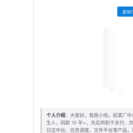
第三步：改造商品列表接口
星球介
第四步：改造商品详情接口
自测一波
验证一：查询不存在的商品，第一次打 DB，第二
验证二：查询不存在的活动，同样生效
验证三：正常的商品查询不受影响
验证四：空值缓存 5 分钟后过期
本小节源码下载
个人介绍
：大家好，我是小哈。前某厂中台架
生人，码龄 10 年+，先后供职于支付
日志中台、任务调度、文件平台等产品，