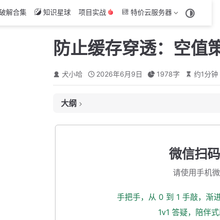
破解合集
知识星球
项目实战
特价云服务器
防止缓存穿透：空值
犬小哈
2026年6月9日
1978
字
约
1
分钟
大纲
什么是缓存穿透？
我们的代码有没有这个问题？
微信扫码
怎么解决呢？
请使用手机微
代码实现
第一步：定义空值缓存常量
手把手，从 0 到 1 手敲，
第二步：抽取缓存空值的公共方法
1v1 答疑，陪伴