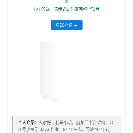
骤
JMeter 基线压测：加缓存前的性能数据
1v1 答疑，陪伴式助你敲完整个项目
添加线程组
星球介绍 →
执行压测
基线数据记录
个人介绍
：大家好，我是小哈。前某厂中台架构，公
众号小哈学 Java 作者。91 年生人，码龄 10 年+，