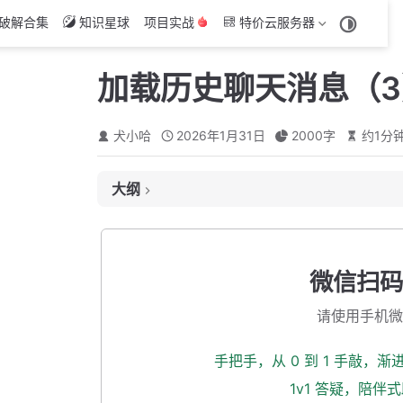
破解合集
知识星球
项目实战
特价云服务器
加载历史聊天消息（3
犬小哈
2026年1月31日
2000
字
约
1
分
大纲
滚动事件
获取当前页最早发送消息的 ID
微信扫码
加载下一页
请使用手机微
加载下一页触发问题
添加加载 Loading 动画
手把手，从 0 到 1 手敲，
没有更多消息
1v1 答疑，陪伴