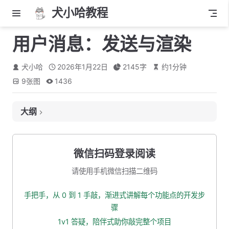
犬小哈教程
用户消息：发送与渲染
犬小哈
2026年1月22日
2145
字
约
1
分钟
9
张图
1436
大纲
发送消息
渲染用户消息
微信扫码登录阅读
思考一个问题
请使用手机微信扫描二维码
后端代码调整
手把手，从 0 到 1 手敲，渐进式讲解每个功能点的开发步
前端渲染
骤
本小节源码下载
1v1 答疑，陪伴式助你敲完整个项目